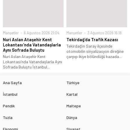
Manşetler
6 Ağustos 2026 21:04
Manşetler
3 Ağustos 2026 16:18
Nuri Aslan Ataşehir Kent
Tekirdağ’da Trafik Kazası
Lokantası’nda Vatandaşlarla
Tekirdağ’ın Saray ilçesinde
Aynı Sofrada Buluştu
otomobilin sinyalizasyon direğine
Nuri Aslan Ataşehir Kent
çarpıp ikiye bölündüğü kazada...
Lokantası’nda Vatandaşlarla Aynı
Sofrada Buluştu İstanbul...
Ana Sayfa
Türkiye
İstanbul
Kartal
Pendik
Maltepe
Tuzla
Dünya
Ekonomi
Siyaset