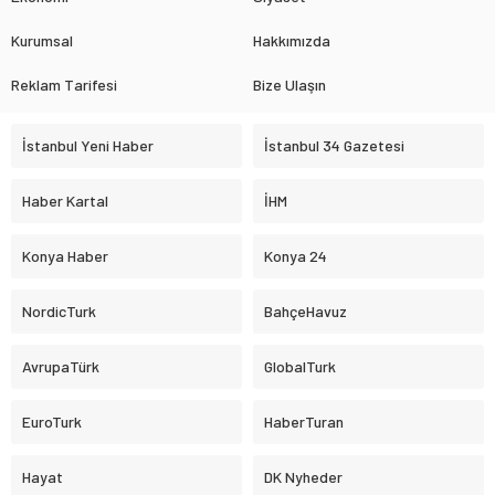
Kurumsal
Hakkımızda
Reklam Tarifesi
Bize Ulaşın
İstanbul Yeni Haber
İstanbul 34 Gazetesi
Haber Kartal
İHM
Konya Haber
Konya 24
NordicTurk
BahçeHavuz
AvrupaTürk
GlobalTurk
EuroTurk
HaberTuran
Hayat
DK Nyheder