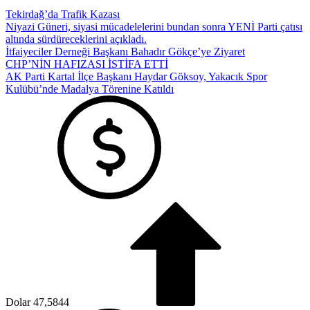
Tekirdağ’da Trafik Kazası
Niyazi Güneri, siyasi mücadelelerini bundan sonra YENİ Parti çatısı
altında sürdüreceklerini açıkladı.
İtfaiyeciler Derneği Başkanı Bahadır Gökçe’ye Ziyaret
CHP’NİN HAFIZASI İSTİFA ETTİ
AK Parti Kartal İlçe Başkanı Haydar Göksoy, Yakacık Spor
Kulübü’nde Madalya Törenine Katıldı
Dolar
47,5844