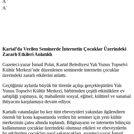
A
-
A
Kartal’da Verilen Seminerde İnternetin Çocuklar Üzerindeki
Zararlı Etkileri Anlatıldı
Gazeteci-yazar İsmail Polat, Kartal Belediyesi Yalı Yunus Topselvi
Kültür Merkezi’nde düzenlenen seminerde internetin çocuklar
üzerindeki zararlı etkilerini anlattı.
Geçtiğimiz aylarda büyük bir törenle açılışı gerçekleştirilen Yalı
Yunus Topselvi Kültür Merkezi, birbirinden çeşitli etkinliklere ev
sahipliği yapmaya, üç mahallenin sosyal, eğitsel, kültürel ve sanatsal
ihtiyacını karşılamaya devam ediyor.
Kartallı vatandaşlar bu kez tüm ebeveynleri yakından ilgilendiren
önemli bir konu kapsamında verilen bir seminer için yeni kültür
merkezinin çatısı altında toplandı. Bilgisayarın ve internetin bilinçsiz
kullanımının çocuklar üzerindeki olumsuz etkileri ve ebeveynlerin
bu etkilerden çocukları nasıl sakınacakları, gazeteci-yazar İsmail