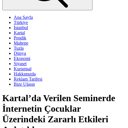
Ana Sayfa
Türkiye
İstanbul
Kartal
Pendik
Maltepe
Tuzla
Dünya
Ekonomi
Siyaset
Kurumsal
Hakkımızda
Reklam Tarifesi
Bize Ulaşın
Kartal’da Verilen Seminerde
İnternetin Çocuklar
Üzerindeki Zararlı Etkileri