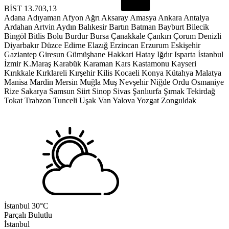
BİST
13.703,13
Adana
Adıyaman
Afyon
Ağrı
Aksaray
Amasya
Ankara
Antalya
Ardahan
Artvin
Aydın
Balıkesir
Bartın
Batman
Bayburt
Bilecik
Bingöl
Bitlis
Bolu
Burdur
Bursa
Çanakkale
Çankırı
Çorum
Denizli
Diyarbakır
Düzce
Edirne
Elazığ
Erzincan
Erzurum
Eskişehir
Gaziantep
Giresun
Gümüşhane
Hakkari
Hatay
Iğdır
Isparta
İstanbul
İzmir
K.Maraş
Karabük
Karaman
Kars
Kastamonu
Kayseri
Kırıkkale
Kırklareli
Kırşehir
Kilis
Kocaeli
Konya
Kütahya
Malatya
Manisa
Mardin
Mersin
Muğla
Muş
Nevşehir
Niğde
Ordu
Osmaniye
Rize
Sakarya
Samsun
Siirt
Sinop
Sivas
Şanlıurfa
Şırnak
Tekirdağ
Tokat
Trabzon
Tunceli
Uşak
Van
Yalova
Yozgat
Zonguldak
İstanbul
30°C
Parçalı Bulutlu
İstanbul