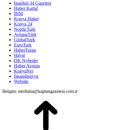
İstanbul 34 Gazetesi
Haber Kartal
İHM
Konya Haber
Konya 24
NordicTurk
AvrupaTürk
GlobalTurk
EuroTurk
HaberTuran
Hayat
DK Nyheder
Haber Avrupa
KonyaNet
İskandinavya
Website
İletişim: merhaba@kaptangazetesi.com.tr