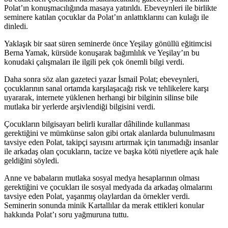
Polat’ın konuşmacılığında masaya yatırıldı. Ebeveynleri ile birlikte
seminere katılan çocuklar da Polat’ın anlattıklarını can kulağı ile
dinledi.
Yaklaşık bir saat süren seminerde önce Yeşilay gönüllü eğitimcisi
Berna Yamak, kürsüde konuşarak bağımlılık ve Yeşilay’ın bu
konudaki çalışmaları ile ilgili pek çok önemli bilgi verdi.
Daha sonra söz alan gazeteci yazar İsmail Polat; ebeveynleri,
çocuklarının sanal ortamda karşılaşacağı risk ve tehlikelere karşı
uyararak, internete yüklenen herhangi bir bilginin silinse bile
mutlaka bir yerlerde arşivlendiği bilgisini verdi.
Çocukların bilgisayarı belirli kurallar dâhilinde kullanması
gerektiğini ve mümkünse salon gibi ortak alanlarda bulunulmasını
tavsiye eden Polat, takipçi sayısını artırmak için tanımadığı insanlar
ile arkadaş olan çocukların, tacize ve başka kötü niyetlere açık hale
geldiğini söyledi.
Anne ve babaların mutlaka sosyal medya hesaplarının olması
gerektiğini ve çocukları ile sosyal medyada da arkadaş olmalarını
tavsiye eden Polat, yaşanmış olaylardan da örnekler verdi.
Seminerin sonunda minik Kartallılar da merak ettikleri konular
hakkında Polat’ı soru yağmuruna tuttu.