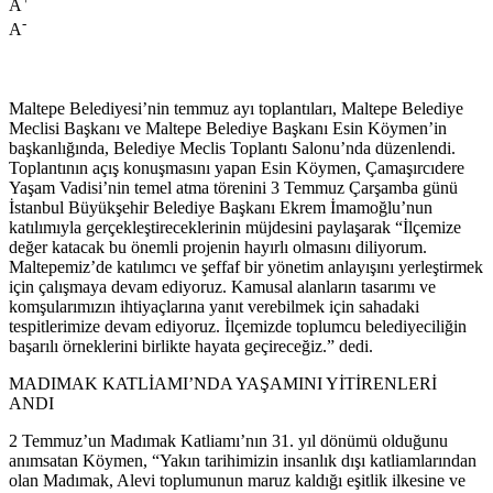
A
-
A
Maltepe Belediyesi’nin temmuz ayı toplantıları, Maltepe Belediye
Meclisi Başkanı ve Maltepe Belediye Başkanı Esin Köymen’in
başkanlığında, Belediye Meclis Toplantı Salonu’nda düzenlendi.
Toplantının açış konuşmasını yapan Esin Köymen, Çamaşırcıdere
Yaşam Vadisi’nin temel atma törenini 3 Temmuz Çarşamba günü
İstanbul Büyükşehir Belediye Başkanı Ekrem İmamoğlu’nun
katılımıyla gerçekleştireceklerinin müjdesini paylaşarak “İlçemize
değer katacak bu önemli projenin hayırlı olmasını diliyorum.
Maltepemiz’de katılımcı ve şeffaf bir yönetim anlayışını yerleştirmek
için çalışmaya devam ediyoruz. Kamusal alanların tasarımı ve
komşularımızın ihtiyaçlarına yanıt verebilmek için sahadaki
tespitlerimize devam ediyoruz. İlçemizde toplumcu belediyeciliğin
başarılı örneklerini birlikte hayata geçireceğiz.” dedi.
MADIMAK KATLİAMI’NDA YAŞAMINI YİTİRENLERİ
ANDI
2 Temmuz’un Madımak Katliamı’nın 31. yıl dönümü olduğunu
anımsatan Köymen, “Yakın tarihimizin insanlık dışı katliamlarından
olan Madımak, Alevi toplumunun maruz kaldığı eşitlik ilkesine ve