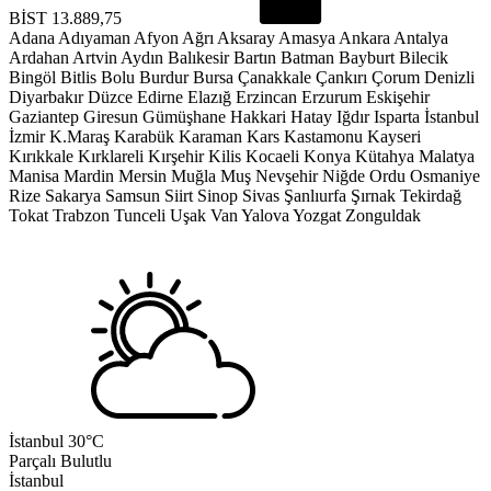
BİST
13.889,75
Adana
Adıyaman
Afyon
Ağrı
Aksaray
Amasya
Ankara
Antalya
Ardahan
Artvin
Aydın
Balıkesir
Bartın
Batman
Bayburt
Bilecik
Bingöl
Bitlis
Bolu
Burdur
Bursa
Çanakkale
Çankırı
Çorum
Denizli
Diyarbakır
Düzce
Edirne
Elazığ
Erzincan
Erzurum
Eskişehir
Gaziantep
Giresun
Gümüşhane
Hakkari
Hatay
Iğdır
Isparta
İstanbul
İzmir
K.Maraş
Karabük
Karaman
Kars
Kastamonu
Kayseri
Kırıkkale
Kırklareli
Kırşehir
Kilis
Kocaeli
Konya
Kütahya
Malatya
Manisa
Mardin
Mersin
Muğla
Muş
Nevşehir
Niğde
Ordu
Osmaniye
Rize
Sakarya
Samsun
Siirt
Sinop
Sivas
Şanlıurfa
Şırnak
Tekirdağ
Tokat
Trabzon
Tunceli
Uşak
Van
Yalova
Yozgat
Zonguldak
İstanbul
30°C
Parçalı Bulutlu
İstanbul