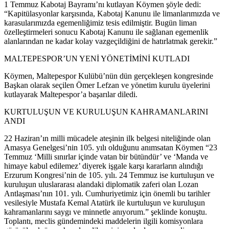
1 Temmuz Kabotaj Bayramı’nı kutlayan Köymen şöyle dedi:
“Kapitülasyonlar karşısında, Kabotaj Kanunu ile limanlarımızda ve
karasularımızda egemenliğimiz tesis edilmiştir. Bugün liman
özelleştirmeleri sonucu Kabotaj Kanunu ile sağlanan egemenlik
alanlarından ne kadar kolay vazgeçildiğini de hatırlatmak gerekir.”
MALTEPESPOR’UN YENİ YÖNETİMİNİ KUTLADI
Köymen, Maltepespor Kulübü’nün dün gerçekleşen kongresinde
Başkan olarak seçilen Ömer Lefzan ve yönetim kurulu üyelerini
kutlayarak Maltepespor’a başarılar diledi.
KURTULUŞUN VE KURULUŞUN KAHRAMANLARINI
ANDI
22 Haziran’ın milli mücadele ateşinin ilk belgesi niteliğinde olan
Amasya Genelgesi’nin 105. yılı olduğunu anımsatan Köymen “23
Temmuz ‘Milli sınırlar içinde vatan bir bütündür’ ve ‘Manda ve
himaye kabul edilemez’ diyerek işgale karşı kararların alındığı
Erzurum Kongresi’nin de 105. yılı. 24 Temmuz ise kurtuluşun ve
kuruluşun uluslararası alandaki diplomatik zaferi olan Lozan
Antlaşması’nın 101. yılı. Cumhuriyetimiz için önemli bu tarihler
vesilesiyle Mustafa Kemal Atatürk ile kurtuluşun ve kuruluşun
kahramanlarını saygı ve minnetle anıyorum.” şeklinde konuştu.
Toplantı, meclis gündemindeki maddelerin ilgili komisyonlara