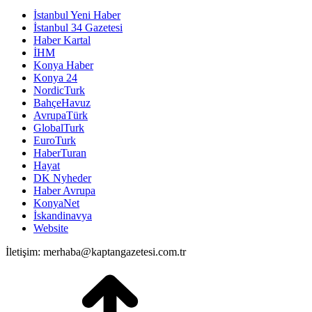
İstanbul Yeni Haber
İstanbul 34 Gazetesi
Haber Kartal
İHM
Konya Haber
Konya 24
NordicTurk
BahçeHavuz
AvrupaTürk
GlobalTurk
EuroTurk
HaberTuran
Hayat
DK Nyheder
Haber Avrupa
KonyaNet
İskandinavya
Website
İletişim: merhaba@kaptangazetesi.com.tr