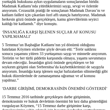
yurttaşlık hukukuna aykırı uygulamaların sonuçlarından biridir.
Madımak Katliamı’nda yitirdiklerimizi saygı, sevgi ve özlemle
anıyorum. Cezasızlık pratiği ile sonuçlanan Madımak Davası’nı ve
katliam failleri için çıkarılan özel affı utançla hatırlıyoruz. Madımak
herkesin gözü önünde gerçekleşen, kamu görevlilerinin seyirci
kaldığı bir katliamdı.” diye konuştu.
‘İNSANLIĞA KARŞI İŞLENEN SUÇLAR AF KONUSU
YAPILMAMALI’
5 Temmuz’un Başbağlar Katliamı’nın yıl dönümü olduğunu
hatırlatan Köymen sözlerine şöyle devam etti: “Terör saldırısı
sonucu yaşamını yitiren 33 yurttaşımızı saygı ve minnetle anıyorum.
Terörün ve her türlü şiddetin karşısında olmaya, yaşamı savunmaya
devam edeceğiz. İnsanlığın gözü önünde gerçekleşen ve bir
soykırım girişimi olan Srebrenitsa’da kaybettiklerimizi de saygıyla
anıyorum. İnsanlığa karşı işlenen suçlar hafızalardan silinmediği gibi
hukuk düzenlerinde de zamanaşımına uğramaz ve af konusu
yapılmaz.”
‘DARBE GİRİŞİMİ, DEMOKRASİNİN ÖNEMİNİ GÖSTERDİ’
15 Temmuz 2016 tarihinde gerçekleşen darbe girişiminin,
demokrasinin ve hukuk devletinin önemini bir kez daha gösterdiğini
vurgulayan Köymen, “15 Temmuz darbe girişimine karşı,