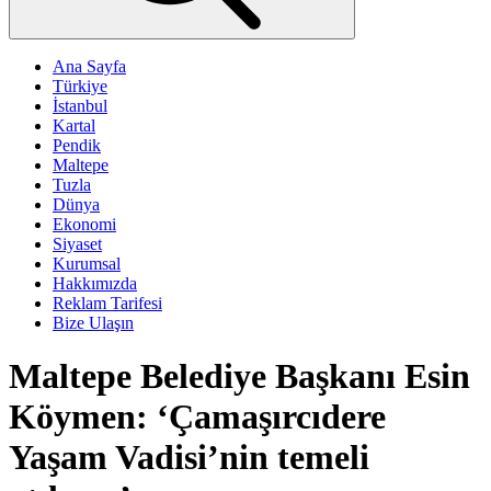
Ana Sayfa
Türkiye
İstanbul
Kartal
Pendik
Maltepe
Tuzla
Dünya
Ekonomi
Siyaset
Kurumsal
Hakkımızda
Reklam Tarifesi
Bize Ulaşın
Maltepe Belediye Başkanı Esin
Köymen: ‘Çamaşırcıdere
Yaşam Vadisi’nin temeli