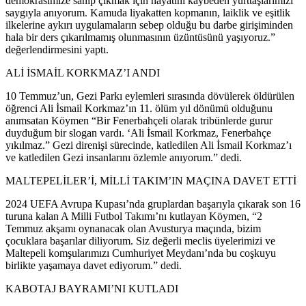
demokrasimize sahip çıkmak için hayatını kaybeden yurttaşlarımızı
saygıyla anıyorum. Kamuda liyakatten kopmanın, laiklik ve eşitlik
ilkelerine aykırı uygulamaların sebep olduğu bu darbe girişiminden
hala bir ders çıkarılmamış olunmasının üzüntüsünü yaşıyoruz.”
değerlendirmesini yaptı.
ALİ İSMAİL KORKMAZ’I ANDI
10 Temmuz’un, Gezi Parkı eylemleri sırasında dövülerek öldürülen
öğrenci Ali İsmail Korkmaz’ın 11. ölüm yıl dönümü olduğunu
anımsatan Köymen “Bir Fenerbahçeli olarak tribünlerde gurur
duyduğum bir slogan vardı. ‘Ali İsmail Korkmaz, Fenerbahçe
yıkılmaz.” Gezi direnişi sürecinde, katledilen Ali İsmail Korkmaz’ı
ve katledilen Gezi insanlarını özlemle anıyorum.” dedi.
MALTEPELİLER’İ, MİLLİ TAKIM’IN MAÇINA DAVET ETTİ
2024 UEFA Avrupa Kupası’nda gruplardan başarıyla çıkarak son 16
turuna kalan A Milli Futbol Takımı’nı kutlayan Köymen, “2
Temmuz akşamı oynanacak olan Avusturya maçında, bizim
çocuklara başarılar diliyorum. Siz değerli meclis üyelerimizi ve
Maltepeli komşularımızı Cumhuriyet Meydanı’nda bu coşkuyu
birlikte yaşamaya davet ediyorum.” dedi.
KABOTAJ BAYRAMI’NI KUTLADI