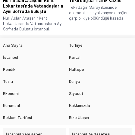
Nuri Aslan Ataşehir Kent
Tekirdağ’da Trafik Kazası
Lokantası’nda Vatandaşlarla
Tekirdağ’ın Saray ilçesinde
Aynı Sofrada Buluştu
otomobilin sinyalizasyon direğine
Nuri Aslan Ataşehir Kent
çarpıp ikiye bölündüğü kazada...
Lokantası’nda Vatandaşlarla Aynı
Sofrada Buluştu İstanbul...
Ana Sayfa
Türkiye
İstanbul
Kartal
Pendik
Maltepe
Tuzla
Dünya
Ekonomi
Siyaset
Kurumsal
Hakkımızda
Reklam Tarifesi
Bize Ulaşın
İstanbul Yeni Haber
İstanbul 34 Gazetesi