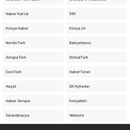
Haber Kartal
İHM
Konya Haber
Konya 24
NordicTurk
BahçeHavuz
AvrupaTürk
GlobalTurk
EuroTurk
HaberTuran
Hayat
DK Nyheder
Haber Avrupa
KonyaNet
İskandinavya
Website