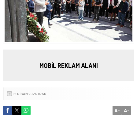
MOBİL REKLAM ALANI
15 NISAN 2024 14:56
A
A
+
-