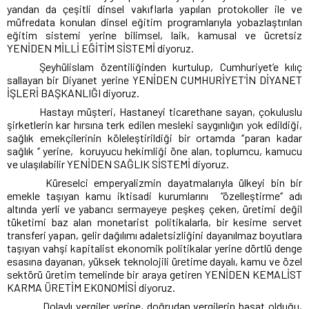
yandan da çeşitli dinsel vakıflarla yapılan protokoller ile ve
müfredata konulan dinsel eğitim programlarıyla yobazlaştırılan
eğitim sistemi yerine bilimsel, laik, kamusal ve ücretsiz
YENİDEN MİLLİ EĞİTİM SİSTEMİ diyoruz.
Şeyhülislam özentiliğinden kurtulup, Cumhuriyet’e kılıç
sallayan bir Diyanet yerine YENİDEN CUMHURİYET’İN DİYANET
İŞLERİ BAŞKANLIĞI diyoruz.
Hastayı müşteri, Hastaneyi ticarethane sayan, çokuluslu
şirketlerin kar hırsına terk edilen mesleki saygınlığın yok edildiği,
sağlık emekçilerinin köleleştirildiği bir ortamda ‘’paran kadar
sağlık ‘’ yerine,
koruyucu hekimliği öne alan, toplumcu, kamucu
ve ulaşılabilir YENİDEN SAĞLIK SİSTEMİ diyoruz.
Küreselci emperyalizmin dayatmalarıyla ülkeyi bin bir
emekle taşıyan kamu iktisadi kurumlarını
“özelleştirme‘’ adı
altında yerli ve yabancı sermayeye peşkeş çeken, üretimi değil
tüketimi baz alan monetarist politikalarla, bir kesime servet
transferi yapan, gelir dağılımı adaletsizliğini dayanılmaz boyutlara
taşıyan vahşi kapitalist ekonomik politikalar yerine dörtlü denge
esasına dayanan, yüksek teknolojili üretime dayalı, kamu ve özel
sektörü üretim temelinde bir araya getiren YENİDEN KEMALİST
KARMA ÜRETİM EKONOMİSİ diyoruz.
Dolaylı vergiler yerine, doğrudan vergilerin başat olduğu,