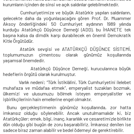
kurumların içinden de sinsi ve açık saldırılar gelebilmektedir.
Cumhuriyetimize ve büyük Atatürk’e yapılan saldırıların,
gelecekte daha da yoğunlaşacağını gören Prof. Dr. Muammer
Aksoy önderliğindeki 50 Cumhuriyet aydınının 1989 yılında
kurduğu Atatürkçü Düşünce Derneği (ADD), bu İHANETE tek
başına kalsa da dimdik karşı durabilecek en önemli Demokratik
Kitle Örgütüdür.
Atatürk sevgisi ve ATATÜRKÇÜ DÜŞÜNCE SİSTEMİ,
toplumumuzun çimentosu olarak günümüz koşullarında
yaşamsal önemdedir.
Atatürkçü Düşünce Derneği, kurucularınca büyük
hedeflerin örgütü olarak kurulmuştur.
Varlık nedeni; “Türk İstiklâlini, Türk Cumhuriyetini ilelebet
muhafaza ve müdafaa etmek”, emperyalist tuzakları bozmak,
ülkemizi ve ulusumuzu bölmek isteyen emperyalistler ve
işbirlikçilerinin hain emellerine engel olmaktır.
Bunu gerçekleştirmenin günümüz koşullarında, zor hatta
imkansız olduğu söylenebilir. Ancak unutulmamalıdır ki, biz
Atatürkçüler; emek, bilgi, inanç, kararlılık ve cesaretimizle birlikte
dün olduğu gibi bugün de zoru başarabiliriz. İmkansız denilen ise
sadece biraz zaman alabilir ve bedel ödemeyi de gerektirebilir.