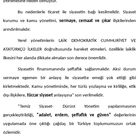
yitirilmesine neden olmuştur.
Bu nedenlerle ticaret ile siyasetin bağı kesilmelidir. Siyaset
kurumu ve kamu yönetimi,
sermaye, cemaat ve çıkar
ilişkilerinden
arındırılmalıdır.
Yerel yönetimlerin LAİK DEMOKRATİK CUMHURİYET VE
ATATÜRKÇÜ İLKELER doğrultusunda hareket etmeleri, özellikle laiklik
ilkesini her alanda dikkate almaları son derece önemlidir.
Siyasetin finansmanında şeffaflık sağlanmalıdır. Aksi durum
sermaye egemen bir anlayış ile siyasette emeği yok ettiği gibi
kirletmektedir. Kamu yönetiminde, her türlü yozlaşma ve kirliliğe, etik
dışı ilişkilere,
tüccar siyaset
anlayışına” son verilmelidir.
“Temiz Siyaset- Dürüst Yönetim yapılanmasının
gerçekleştirildiği
, “adalet, erdem, şeffaflık ve güven”
değerlerinin
uygulamada öne çıktığı çağdaş bir Türkiye toplumumuzun ortak
özlemidir.