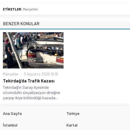
ETİKETLER:
Manşetler
BENZER KONULAR
Manşetler
3 Ağustos 2026 16:18
Tekirdağ’da Trafik Kazası
Tekirdağ’ın Saray ilçesinde
otomobilin sinyalizasyon direğine
çarpıp ikiye bölündüğü kazada...
Ana Sayfa
Türkiye
İstanbul
Kartal