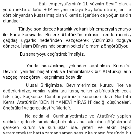
Batı emperyalizminin 21. yüzyılın Sevr’i olarak
yürütmekte olduğu BOP ve yeni ortaya koyduğu stratejileri ile
dört bir yandan kuşatılmış olan ülkemiz, içeriden de yoğun saldırı
altındadır.
Türkiye son derece karanlık ve kanlı bir emperyal senaryo
ile karşı karşıyadır.
Bizlere Atatürk’ün mirasını reddetmemiz,
çağdaş uygarlık hedefinden vazgeçerek yüzümüzü doğuya
dönerek, İslam Dünyasında batının bekçisi olmamız öngörülüyor.
Bu senaryoyu değiştirebilmeliyiz.
Yarıda bıraktırılmış, yolundan saptırılmış Kemalist
Devrimi yeniden başlatmak ve tamamlamak biz Atatürkçülerin
vazgeçilmez görevi, kaçınılmaz ödevidir.
Ulusal Birliğimize, Devrimlerimize, kurucu ilke ve
değerlerimize, yapılan saldırılara karşı, halkımızı birleştirebilecek
tek güç; kuşkusuz Cumhuriyetimizin kurucusu Gazi Mustafa
Kemal Atatürk’ün ‘’BENİM MANEVİ MİRASIM’’ dediği düşünceleri,
öngörüleri ve gerçekleştirdikleridir.
Ne acıdır ki, Cumhuriyetimize ve Atatürk’e yapılan
saldırılar giderek sıradanlaştırılmakta, bu saldırıları göğüslemesi
gereken kurum ve kuruluşlar ise, yeterli ve etkin tepki
verememekte; hatta zaman zaman sessiz kalmanın ötesinde, bu