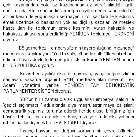
çok kazanandan çok, az kazanandan az vergi alındığı, gelir
dağılımı adaletinin sağlandığı, emeğin en yüce değer kabul edildiği
az bir kesimde yoğunlaşan sermayenin zor şartlara terk edilmiş
emek üzerinde ki baskısının yok edildiği iş kazaları ve meslek
hastalıkları ile toplumun emek kesimini vuran haksızlık ve
hukuksuzlukların sona erdirildiği YENİDEN toplumcu,
EKONOMİ
diyoruz.
Bölge merkezli, emperyalizmin taşeronluğuna, mezhepçi
maceralara kapılmayan, ‘’Yurtta sulh, cihanda sulh ‘’ ilkesini rehber
edinen, büyük devletlerle dengeli ilişkiler kuran YENİDEN onurlu
bir DIŞ POLİTİKA diyoruz.
Kuvvetler ayrılığı ilkesini savunan, yargı bağımsızlığını
sağlayan, yasama organını(TBMM) merkeze alan mevcut Tek
Adam” yönetimi yerine YENİDEN TAM DEMOKRATİK
PARLAMENTER SİSTEM diyoruz.
BOP’un bir uzantısı olarak uygulanan emperyal saldırı ile
“geçici sığınmacı ‘’ adı altında diye meşrulaştırılmaya çalışılan,
demografik yapımızı tarumar ederek ileride ulusal birliğimiz için
büyük tehlike oluşturacak iç barışımızı yok edecek, yabancı
istilasına dur diyecek bir DEVLET AKLI diyoruz.
İnsanı, hayvanı ve doğayı koruyan bir çevre bilincini
toplumsallaştıran, sanatı ve sanatçıyı yücelten akıl ve bilimi tek