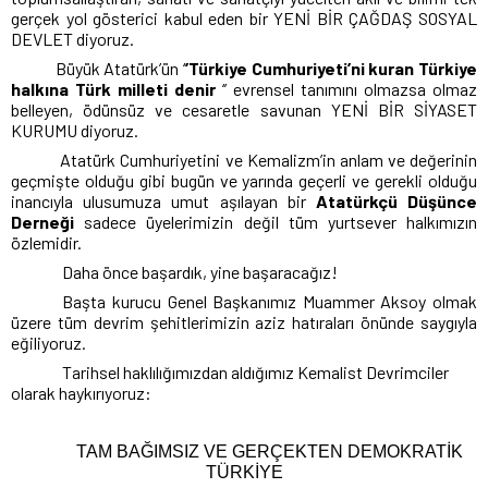
gerçek yol gösterici kabul eden bir YENİ BİR ÇAĞDAŞ SOSYAL
DEVLET diyoruz.
Büyük Atatürk’ün ‘
’Türkiye Cumhuriyeti’ni kuran Türkiye
halkına Türk milleti denir
‘’ evrensel tanımını olmazsa olmaz
belleyen, ödünsüz ve cesaretle savunan YENİ BİR SİYASET
KURUMU diyoruz.
Atatürk Cumhuriyetini ve Kemalizm’in anlam ve değerinin
geçmişte olduğu gibi bugün ve yarında geçerli ve gerekli olduğu
inancıyla ulusumuza umut aşılayan bir
Atatürkçü Düşünce
Derneği
sadece üyelerimizin değil tüm yurtsever halkımızın
özlemidir.
Daha önce başardık, yine başaracağız!
Başta kurucu Genel Başkanımız Muammer Aksoy olmak
üzere tüm devrim şehitlerimizin aziz hatıraları önünde saygıyla
eğiliyoruz.
Tarihsel haklılığımızdan aldığımız Kemalist Devrimciler
olarak haykırıyoruz:
TAM BAĞIMSIZ VE GERÇEKTEN DEMOKRATİK
TÜRKİYE