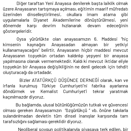
Diğer taraftan Yeni Anayasa denilerek başta laiklik olmak
üzere Anayasanın tartışmaya açılması, eğitimin maarif müfredatı
üzerinden dinselleştirilmesi, okullara imam atama gibi
uygulamalarla Diyanet Akademilerine dönüştürülmesi, yeni
dönemde karşı devrim hızlanarak devam edeceğinin
göstergeleridir.
Oysa yürürlükte olan anayasamızın 6. Maddesi ‘’hiç
kimsenin kaynağını Anayasadan almayan bir yetkiyi
kullanamayacağını’’ belirtir, Anayasanın hiçbir maddesi mevcut
Anayasanın topyekûn ortadan kaldırılıp yepyeni bir anayasa
yapılmasına olanak vermemektedir. Kaldı ki mevcut iktidar eliyle
topyekûn bir Anayasa değişikliğinin ne denli gelecek için tehdit
oluşturacağı da ortadadır.
Bizler ATATÜRKÇÜ DÜŞÜNCE DERNEĞİ olarak, kan ve
irfanla kurulmuş Türkiye Cumhuriyeti’ni fabrika ayarlarına
döndürmek ve Kemalist Cumhuriyet’i tekrar yaratmak
kaçınılmazdır diyoruz.
Bu bağlamda, ulusal bütünlüğümüzün tutkalı ve güvencesi
olması gereken Anayasamızın
“özgürlükçü ‘’ vb. önüne takılarla
sulandırılmadan devletin tüm dinsel inanışlar karşısında tam
tarafsızlığını sağlaması gereklidir diyoruz.
Neoliberal soygun politikalarıyla piyasaya terk edilen, bir