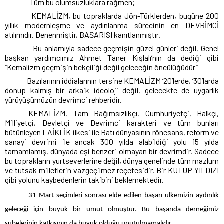
Tüm bu olumsuzluklara rağmen;
KEMALİZM, bu topraklarda Jön-Türklerden, bugüne 200
yıllık modernleşme ve aydınlanma sürecinin en DEVRİMCİ
atılımıdır. Denenmiştir, BAŞARISI kanıtlanmıştır.
Bu anlamıyla sadece geçmişin güzel günleri değil, Genel
başkan yardımcımız Ahmet Taner Kışlalı’nın da dediği gibi
‘’Kemalizm geçmişin bekçiliği değil geleceğin öncülüğüdür’’
Bazılarının iddialarının tersine KEMALİZM ‘20’lerde, ‘30’larda
donup kalmış bir arkaik ideoloji değil, gelecekte de uygarlık
yürüyüşümüzün devrimci rehberidir.
KEMALİZM, Tam Bağımsızlıkçı, Cumhuriyetçi, Halkçı,
Milliyetçi, Devletçi ve Devrimci karakteri ve tüm bunları
bütünleyen LAİKLİK ilkesi ile Batı dünyasının rönesans, reform ve
sanayi devrimi ile ancak 300 yılda alabildiği yolu 15 yılda
tamamlamış, dünyada eşi benzeri olmayan bir devrimdir. Sadece
bu toprakların yurtseverlerine değil, dünya genelinde tüm mazlum
ve tutsak milletlerin vazgeçilmez reçetesidir. Bir KUTUP YILDIZI
gibi yolunu kaybedenlerin takibini beklemektedir.
31 Mart seçimleri sonrası elde edilen başarı ülkemizin aydınlık
geleceği için büyük bir umut olmuştur. Bu başarıda derneğimiz
şubelerinin katkısının da büyük olduğu unutulmamalıdır.