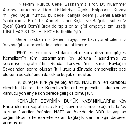
Nitekim; kurucu Genel Başkanımız Prof. Dr. Muammer
Aksoy, kurucumuz Doc. Dr.Bahriye Üçok, Kalpaksız Kuvayı
milliyeci Uğur Mumcu, bu bedeli canıyla ödemiş, Genel Başkan
Yardımcımız Prof. Dr. Ahmet Taner Kışlalı ve Bağcılar şubemiz
üyesi Şükrü Demirkürek de tıpkı onlar gibi emperyalizm uşağı
DİNCİ-FAŞİST ÇETELERCE katledilmiştir.
Genel Başkanımız Şener Eruygur ve bazı yöneticilerimiz
ise, aşağılık kumpaslarla zindanlara atılmıştır.
1950’lilerden sonra iktidara gelen karşı devrimci güçler,
Kemalizm’in tüm kazanımlarını ‘’oy uğruna ‘’ aşındırmış ve
kesintiye uğratmıştır. Bunda Türkiye ‘nin İkinci Paylaşım
Savaşından sonra oluşan iki kutuplu dünyada emperyalist batı
blokuna sokuluşunun da etkisi büyük olmuştur.
Bu süreçte Türkiye ‘ye biçilen rol, NATO’nun ileri karakolu
olmaktı. Bu rol, ise Kemalizm’in antiemperyalist, ulusalcı ve
kamucu yönleriyle son derece çelişkili olmuştur.
KEMALİST DEVRİMİN BÜYÜK KAZANIMLARI’na Köy
Enstitülerinin kapatılması, karşı devrimci dinsel oluşumlarla ‘’oy
uğruna ‘’ verilen ödünler, NATO ve özelde de ABD ile yapılan
bağımlılıktan öte esarete varan bağlaşıklıklar ile ağır darbeler
vurmuştur.