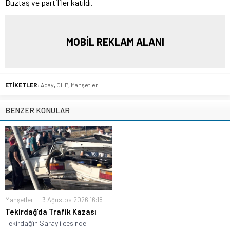
Buztaş ve partililer katıldı.
MOBİL REKLAM ALANI
ETİKETLER:
Aday
,
CHP
,
Manşetler
BENZER KONULAR
Manşetler
3 Ağustos 2026 16:18
Tekirdağ’da Trafik Kazası
Tekirdağ’ın Saray ilçesinde