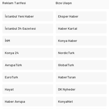
Reklam Tarifesi
Bize Ulaşın
İstanbul Yeni Haber
Eksper Haber
İstanbul 34 Gazetesi
Haber Kartal
İHM
Konya Haber
Konya 24
NordicTurk
AvrupaTürk
GlobalTurk
EuroTurk
HaberTuran
Hayat
DK Nyheder
Haber Avrupa
KonyaNet