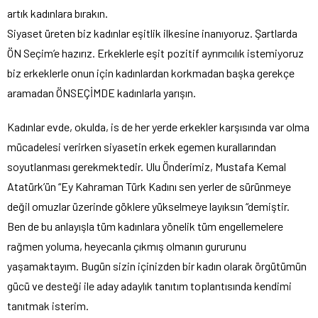
artık kadınlara bırakın.
Siyaset üreten biz kadınlar eşitlik ilkesine inanıyoruz. Şartlarda
ÖN Seçim’e hazırız. Erkeklerle eşit pozitif ayrımcılık istemiyoruz
biz erkeklerle onun için kadınlardan korkmadan başka gerekçe
aramadan ÖNSEÇİMDE kadınlarla yarışın.
Kadınlar evde, okulda, is de her yerde erkekler karşısında var olma
mücadelesi verirken siyasetin erkek egemen kurallarından
soyutlanması gerekmektedir. Ulu Önderimiz, Mustafa Kemal
Atatürk’ün “Ey Kahraman Türk Kadını sen yerler de sürünmeye
değil omuzlar üzerinde göklere yükselmeye layıksın “demiştir.
Ben de bu anlayışla tüm kadınlara yönelik tüm engellemelere
rağmen yoluma, heyecanla çıkmış olmanın gururunu
yaşamaktayım. Bugün sizin içinizden bir kadın olarak örgütümün
gücü ve desteği ile aday adaylık tanıtım toplantısında kendimi
tanıtmak isterim.