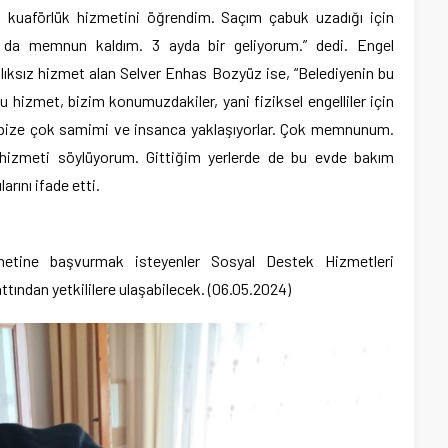
 kuaförlük hizmetini öğrendim. Saçım çabuk uzadığı için
da memnun kaldım. 3 ayda bir geliyorum.” dedi. Engel
ıksız hizmet alan Selver Enhas Bozyüz ise, “Belediyenin bu
u hizmet, bizim konumuzdakiler, yani fiziksel engelliler için
r bize çok samimi ve insanca yaklaşıyorlar. Çok memnunum.
hizmeti söylüyorum. Gittiğim yerlerde de bu evde bakım
arını ifade etti.
zmetine başvurmak isteyenler Sosyal Destek Hizmetleri
tından yetkililere ulaşabilecek. (06.05.2024)