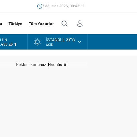
7 Ağustos 2026, 00:43:14
a
Türkiye
Tüm Yazarlar
İSTANBUL
31°C
LTIN
.499,25
AÇIK
İST
3.798,82
Reklam kodunuz (Masaüstü)
OLAR
7,5921
URO
4,9747