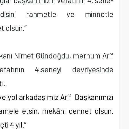
ağlar başkanımızın vefatının 4. sene-
ndisini rahmetle ve minnetle
 olsun.”
aşkanı Nimet Gündoğdu, merhum Arif
fatının 4.seneyi devriyesinde
ı.
e yol arkadaşımız Arif
Başkanımızı
mele etsin, mekânı cennet olsun.
i 4 yıl.”