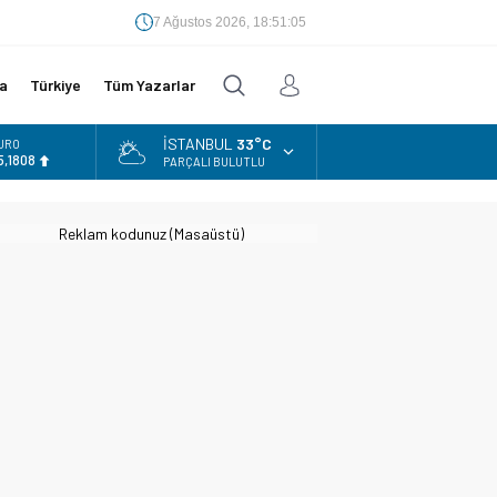
7 Ağustos 2026, 18:51:06
a
Türkiye
Tüm Yazarlar
İSTANBUL
33°C
URO
5,1808
PARÇALI BULUTLU
LTIN
.662,82
Reklam kodunuz (Masaüstü)
İST
3.779,39
OLAR
7,6961