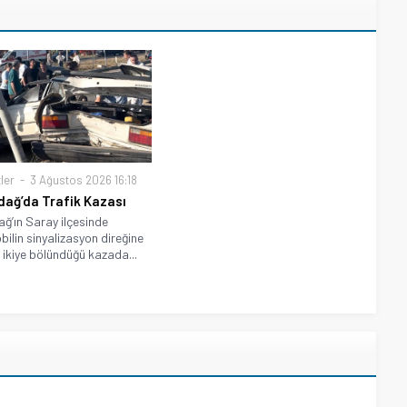
ler
3 Ağustos 2026 16:18
dağ’da Trafik Kazası
ağ’ın Saray ilçesinde
ilin sinyalizasyon direğine
 ikiye bölündüğü kazada...