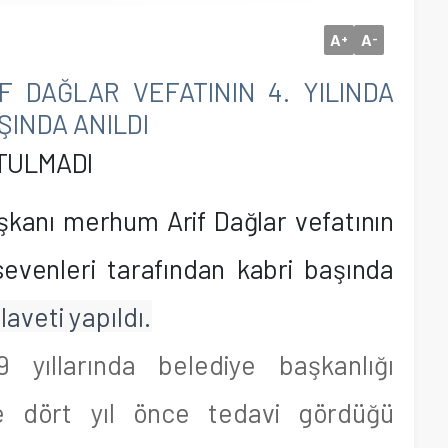
A
A
+
-
 DAĞLAR VEFATININ 4. YILINDA
ŞINDA ANILDI
TULMADI
aşkanı merhum Arif Dağlar vefatının
sevenleri tarafından kabri başında
aveti yapıldı.
 yıllarında belediye başkanlığı
e dört yıl önce tedavi gördüğü