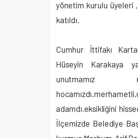
yönetim kurulu üyeleri 
katıldı.
Cumhur İttifakı Kart
Hüseyin Karakaya ya
unutmamız mü
hocamızdı.merhamet
adamdı.eksikliğini hiss
İlçemizde Belediye Baş