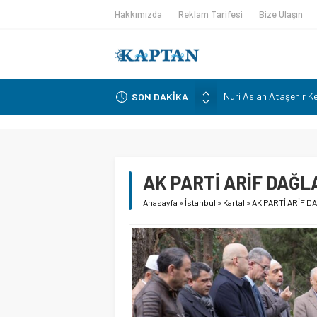
Hakkımızda
Reklam Tarifesi
Bize Ulaşın
SON DAKİKA
Tekirdağ’da Trafik Kaz
Niyazi Güneri, siyasi 
sürdüreceklerini açıkla
İtfaiyeciler Derneği B
CHP’NİN HAFIZASI İS
AK PARTİ ARİF DAĞL
Nuri Aslan Ataşehir K
Anasayfa
»
İstanbul
»
Kartal
»
AK PARTİ ARİF 