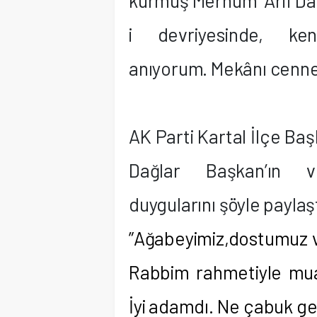
kurmuş Merhum
Arif D
i devriyesinde, ke
anıyorum. Mekânı cennet
AK Parti Kartal İlçe B
Dağlar Başkan’ın ve
duygularını şöyle paylaşt
”Ağabeyimiz,dostumuz v
Rabbim rahmetiyle mua
İyi adamdı. Ne çabuk geçt