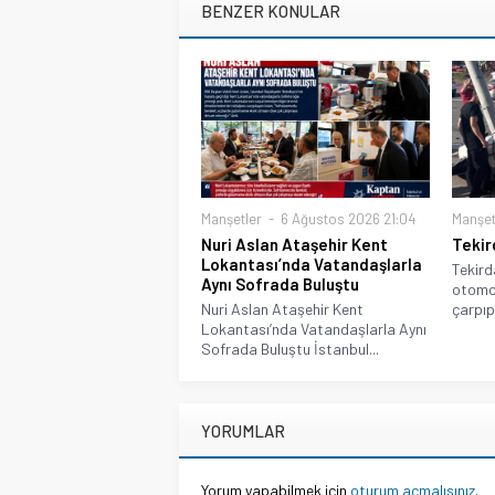
BENZER KONULAR
Manşetler
6 Ağustos 2026 21:04
Manşet
Nuri Aslan Ataşehir Kent
Tekir
Lokantası’nda Vatandaşlarla
Tekird
Aynı Sofrada Buluştu
otomob
Nuri Aslan Ataşehir Kent
çarpıp
Lokantası’nda Vatandaşlarla Aynı
Sofrada Buluştu İstanbul...
YORUMLAR
Yorum yapabilmek için
oturum açmalısınız
.