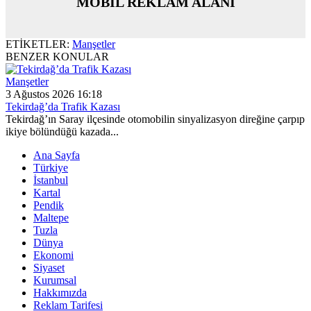
MOBİL REKLAM ALANI
ETİKETLER:
Manşetler
BENZER KONULAR
Manşetler
3 Ağustos 2026 16:18
Tekirdağ’da Trafik Kazası
Tekirdağ’ın Saray ilçesinde otomobilin sinyalizasyon direğine çarpıp
ikiye bölündüğü kazada...
Ana Sayfa
Türkiye
İstanbul
Kartal
Pendik
Maltepe
Tuzla
Dünya
Ekonomi
Siyaset
Kurumsal
Hakkımızda
Reklam Tarifesi