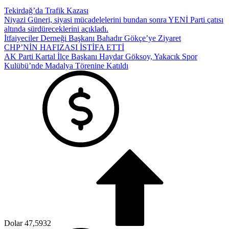
Tekirdağ’da Trafik Kazası
Niyazi Güneri, siyasi mücadelelerini bundan sonra YENİ Parti çatısı
altında sürdüreceklerini açıkladı.
İtfaiyeciler Derneği Başkanı Bahadır Gökçe’ye Ziyaret
CHP’NİN HAFIZASI İSTİFA ETTİ
AK Parti Kartal İlçe Başkanı Haydar Göksoy, Yakacık Spor
Kulübü’nde Madalya Törenine Katıldı
Dolar
47,5932