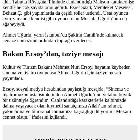
aldı. Tabutta Rövaşata, filminde canlandırdığı Mahsun karakteri ise
kendisine çok sayıda ödül getirdi. Eşref Saati, Memleket Meselesi,
Behzat Ç. gibi yapımlarda da çeşitli roller üstlendi. Usta oyuncu
aynı zamanda kendisi gibi oyuncu olan Mustafa Uğurlu’nun da
ağabeyiydi.
Ahmet Uğurlu, yarın İstanbul’da Şakirin Camii’nde kılınacak
cenaze namazının ardından toprağa verilecek.
Bakan Ersoy’dan, taziye mesajı
Kültür ve Turizm Bakanı Mehmet Nuri Ersoy, hayatını kaybeden
sinema ve tiyatro oyuncusu Ahmet Uğurlu için taziye mesajı
yayımladı.
Ersoy, sosyal medya hesabından paylaştığı mesajda, “Sinema ve
tiyatromuzun usta isimlerinden Ahmet Uğurlu’nun vefatını büyük
bir üzüntüyle öğrendim. Canlandırdığı karakterlerle kalbimizde
daima yaşayacak olan kıymetli sanatçımıza Allah’tan rahmet,
yakınlarına ve tüm sanat camiamıza başsağlığı diliyorum. Mekanı
cennet olsun.” ifadesini kullandı.