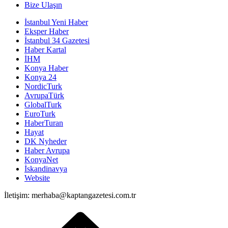
Bize Ulaşın
İstanbul Yeni Haber
Eksper Haber
İstanbul 34 Gazetesi
Haber Kartal
İHM
Konya Haber
Konya 24
NordicTurk
AvrupaTürk
GlobalTurk
EuroTurk
HaberTuran
Hayat
DK Nyheder
Haber Avrupa
KonyaNet
İskandinavya
Website
İletişim: merhaba@kaptangazetesi.com.tr