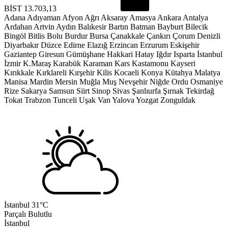
BİST
13.703,13
Adana
Adıyaman
Afyon
Ağrı
Aksaray
Amasya
Ankara
Antalya
Ardahan
Artvin
Aydın
Balıkesir
Bartın
Batman
Bayburt
Bilecik
Bingöl
Bitlis
Bolu
Burdur
Bursa
Çanakkale
Çankırı
Çorum
Denizli
Diyarbakır
Düzce
Edirne
Elazığ
Erzincan
Erzurum
Eskişehir
Gaziantep
Giresun
Gümüşhane
Hakkari
Hatay
Iğdır
Isparta
İstanbul
İzmir
K.Maraş
Karabük
Karaman
Kars
Kastamonu
Kayseri
Kırıkkale
Kırklareli
Kırşehir
Kilis
Kocaeli
Konya
Kütahya
Malatya
Manisa
Mardin
Mersin
Muğla
Muş
Nevşehir
Niğde
Ordu
Osmaniye
Rize
Sakarya
Samsun
Siirt
Sinop
Sivas
Şanlıurfa
Şırnak
Tekirdağ
Tokat
Trabzon
Tunceli
Uşak
Van
Yalova
Yozgat
Zonguldak
İstanbul
31°C
Parçalı Bulutlu
İstanbul