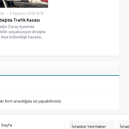
ler
3 Ağustos 2026 16:18
dağ’da Trafik Kazası
ağ’ın Saray ilçesinde
ilin sinyalizasyon direğine
 ikiye bölündüğü kazada...
 form aracılığıyla siz yapabilirsiniz.
 Sayfa
İstanbul Yeni Haber
İsta