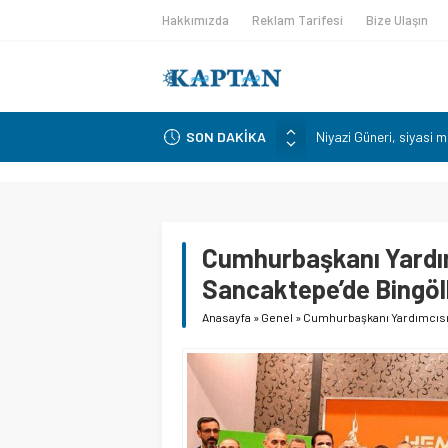
Hakkımızda
Reklam Tarifesi
Bize Ulaşın
Niyazi Güneri, siyasi 
sürdüreceklerini açıkla
SON DAKİKA
İtfaiyeciler Derneği B
CHP’NİN HAFIZASI İS
Nuri Aslan Ataşehir K
Cumhurbaşkanı Yardı
Tekirdağ’da Trafik Kaz
Sancaktepe’de Bingöll
Anasayfa
»
Genel
»
Cumhurbaşkanı Yardımcısı 