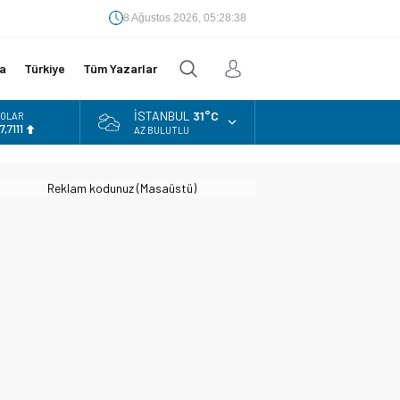
8 Ağustos 2026, 05:28:39
a
Türkiye
Tüm Yazarlar
İSTANBUL
31°C
URO
5,1881
AZ BULUTLU
LTIN
.660,55
Reklam kodunuz (Masaüstü)
İST
3.779,39
OLAR
7,7111