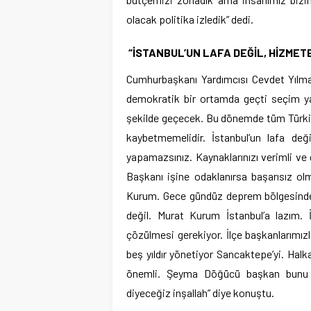
olacak politika izledik” dedi.
“İSTANBUL’UN LAFA DEĞİL, HİZMETE
Cumhurbaşkanı Yardımcısı Cevdet Yılmaz,
demokratik bir ortamda geçti seçim yarı
şekilde geçecek. Bu dönemde tüm Türkiye v
kaybetmemelidir. İstanbul’un lafa deği
yapamazsınız. Kaynaklarınızı verimli ve
Başkanı işine odaklanırsa başarısız o
Kurum. Gece gündüz deprem bölgesinde ça
değil. Murat Kurum İstanbul’a lazım. 
çözülmesi gerekiyor. İlçe başkanlarımız
beş yıldır yönetiyor Sancaktepe’yi. Halk
önemli. Şeyma Döğücü başkan bunu y
diyeceğiz inşallah” diye konuştu.