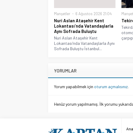
Manşetler
6 Ağustos 2026 21:04
Manşet
Nuri Aslan Ataşehir Kent
Tekir
Lokantası’nda Vatandaşlarla
Tekird
Aynı Sofrada Buluştu
otomob
Nuri Aslan Ataşehir Kent
çarpıp
Lokantası’nda Vatandaşlarla Aynı
Sofrada Buluştu İstanbul...
YORUMLAR
Yorum yapabilmek için
oturum açmalısınız
.
Henüz yorum yapılmamış. İlk yorumu yukarıdaki
Ana