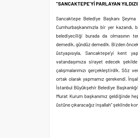
“SANCAKTEPE’Yİ PARLAYAN YILDIZI
Sancaktepe Belediye Başkanı Şeyma Dö
Cumhurbaşkanımızla bir yer kazandı, b
belediyeciliği burada da olmasının te
demedik, gündüz demedik. Bizden önceki
üstyapısıyla, Sancaktepe’yi kent ya
vatandaşımıza sirayet edecek şekilde
çalışmalarımızı gerçekleştirdik. Söz v
ortak olarak yapmamız gerekendi. İnşall
İstanbul Büyükşehir Belediye Başkanlığı’n
Murat Kurum başkanımız geldiğinde heps
üstüne çıkaracağız inşallah” şeklinde ko