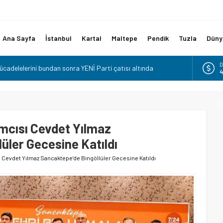
Ana Sayfa
İstanbul
Kartal
Maltepe
Pendik
Tuzla
Düny
mücadelelerini bundan sonra YENİ Parti çatısı altında
dı.
E
5
aşkanı Bahadır Gökçe’ye Ziyaret
A
TİFA ETTİ
6
ent Lokantası’nda Vatandaşlarla Aynı Sofrada Buluştu
B
1
mcısı Cevdet Yılmaz
ası
üler Gecesine Katıldı
D
4
Cevdet Yılmaz Sancaktepe’de Bingöllüler Gecesine Katıldı