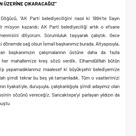
N ÜZERİNE ÇIKARACAĞIZ”
ğücü, “AK Parti belediyeciliğini nasıl ki 1994’te Sayın
ir misyon kazandı; AK Parti belediyeciliği artık o efsane
mennisini diliyorum. Sorumluluk taşıyarak çalıştık. Gece
 dönemde sağ olsun İsmail başkanımız burada. Altyapısıyla,
pan başkanımızın çalışmalarının üstüne daha da fazla
 her mahallemize kreş sözü verdik. Elhamdülillah bütün
erip yapamadıklarımız maalesef ki büyükşehir belediyemize
ah şimdi tekrar bu beş yılı tamamladık. Tüm o vaatlerimizi
ın liyakatiyle, duruşuyla, çalışkanlığıyla şimdi adayımız olan
inin sözünü vereceğiz. Sancaktepe’yi parlayan yıldızın da
nuştu