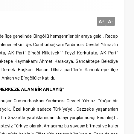
A
A
+
-
e ilçe genelinde Bingöllü hemşehriler bir araya geldi. Recep
lenen etkinliğe, Cumhurbaşkanı Yardımcısı Cevdet Yılmaz’ın
ta, AK Parti Bingöl Milletvekili Feyzi Korkutata, AK Parti
ancaktepe Kaymakamı Ahmet Karakaya, Sancaktepe Belediye
 Dernek Başkanı Hasan Dilsiz partilerin Sancaktepe ilçe
Arıkan ve Bingöllüler katıldı.
I MERKEZE ALAN BİR ANLAYIŞ”
onuşan Cumhurbaşkanı Yardımcısı Cevdet Yılmaz, “Yoğun bir
’ydık. Özel konuk sadece Türkiye’ydi. Gazze’de yaşananları
l’in Gazze’de yaptıklarından dolayı yargılanacağı kesinleşti.
ipteyiz Türkiye olarak. Amacımız bu savaşın bitmesi ve kalıcı
kiye’nin kalbinin Filistin’de attığını bilmiyoruz. Er ya da geç