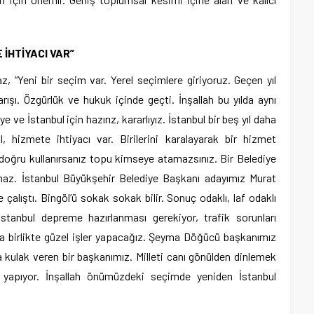
 İHTİYACI VAR”
 “Yeni bir seçim var. Yerel seçimlere giriyoruz. Geçen yıl
şı. Özgürlük ve hukuk içinde geçti. İnşallah bu yılda aynı
e İstanbul için hazırız, kararlıyız. İstanbul bir beş yıl daha
l, hizmete ihtiyacı var. Birilerini karalayarak bir hizmet
 doğru kullanırsanız topu kimseye atamazsınız. Bir Belediye
lmaz. İstanbul Büyükşehir Belediye Başkanı adayımız Murat
lıştı. Bingöl’ü sokak sokak bilir. Sonuç odaklı, laf odaklı
İstanbul depreme hazırlanması gerekiyor, trafik sorunları
la birlikte güzel işler yapacağız. Şeyma Döğücü başkanımız
a kulak veren bir başkanımız. Milleti canı gönülden dinlemek
apıyor. İnşallah önümüzdeki seçimde yeniden İstanbul