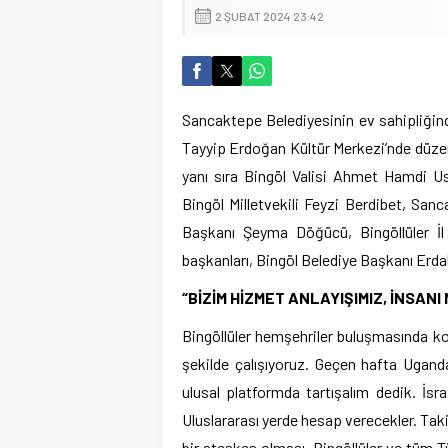
2 ŞUBAT 2024 23:42
Sancaktepe Belediyesinin ev sahipliğind
Tayyip Erdoğan Kültür Merkezi’nde düzen
yanı sıra Bingöl Valisi Ahmet Hamdi Us
Bingöl Milletvekili Feyzi Berdibet, S
Başkanı Şeyma Döğücü, Bingöllüler İl
başkanları, Bingöl Belediye Başkanı Erdal 
“BİZİM HİZMET ANLAYIŞIMIZ, İNSAN
Bingöllüler hemşehriler buluşmasında k
şekilde çalışıyoruz. Geçen hafta Uganda
ulusal platformda tartışalım dedik. İsrai
Uluslararası yerde hesap verecekler. Tak
bir ateşkes olması. Bingöllüler ve tüm Tür