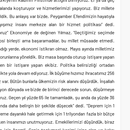
landa koşturuyor ve hizmetlerimizi yapıyoruz. Biz millete
ldik. Bu anlayış var bizde, Peygamber Efendimizin hayatıyla
ışımız insanı merkeze alan bir hizmet politikası” dedi.
yoruz” Ekonomiye de değinen Yılmaz, “Geçtiğimiz seçimde
psi birleşti ama başaramadılar, bu millet müsaade etmedi.
adığı yerde, ekonomi istikrarı olmaz. Mayıs ayında milletimiz
sorunlarına yöneldik. Biz masa başında oturup istişare yapan
en bir istişare yapan ekibiz. Politika belirsizliği ortadan
likte yola devam ediyoruz. İlk büyüme hızımız ihracatımız 256
z var. Bütün bunlarla ülkemizin risk alanını düşürdük. İnşallah
yon dünyada ve bizde de birinci derecede sorun, düşürmeye
oruz. Geçen yıl yüzde 65 ile tamamladık, şu anda da yüzde 36
sında daha belirgin bir şekilde düşecek” dedi. “Deprem için 1
reme dayanıklı hale getirmek için 1 trilyondan fazla bir bütçe
rken insanımızı unutmuyoruz. Emeklilerimizi düşündük, biraz
 için önemli. Geniş toplumsal kesimi içine alan ve kalıcı