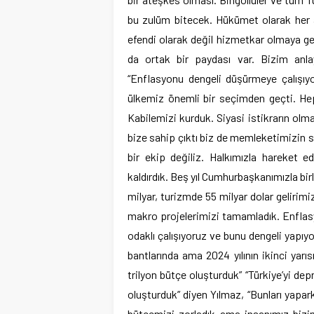
bu zulüm bitecek. Hükümet olarak her a
efendi olarak değil hizmetkar olmaya ge
da ortak bir paydası var. Bizim anlay
“Enflasyonu dengeli düşürmeye çalışı
ülkemiz önemli bir seçimden geçti. He
Kabilemizi kurduk. Siyasi istikrarın olm
bize sahip çıktı biz de memleketimizin 
bir ekip değiliz. Halkımızla hareket ed
kaldırdık. Beş yıl Cumhurbaşkanımızla bir
milyar, turizmde 55 milyar dolar gelirimi
makro projelerimizi tamamladık. Enflas
odaklı çalışıyoruz ve bunu dengeli yapıy
bantlarında ama 2024 yılının ikinci yarı
trilyon bütçe oluşturduk” “Türkiye’yi dep
oluşturduk” diyen Yılmaz, “Bunları yapa
bütçemizi zorladık ama insanımız bizim