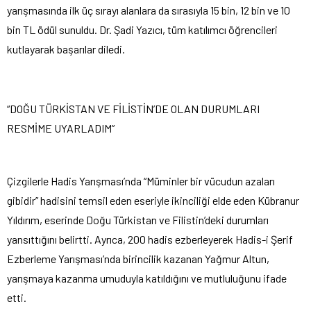
yarışmasında ilk üç sırayı alanlara da sırasıyla 15 bin, 12 bin ve 10
bin TL ödül sunuldu. Dr. Şadi Yazıcı, tüm katılımcı öğrencileri
kutlayarak başarılar diledi.
“DOĞU TÜRKİSTAN VE FİLİSTİN’DE OLAN DURUMLARI
RESMİME UYARLADIM”
Çizgilerle Hadis Yarışması’nda “Müminler bir vücudun azaları
gibidir” hadisini temsil eden eseriyle ikinciliği elde eden Kübranur
Yıldırım, eserinde Doğu Türkistan ve Filistin’deki durumları
yansıttığını belirtti. Ayrıca, 200 hadis ezberleyerek Hadis-i Şerif
Ezberleme Yarışması’nda birincilik kazanan Yağmur Altun,
yarışmaya kazanma umuduyla katıldığını ve mutluluğunu ifade
etti.