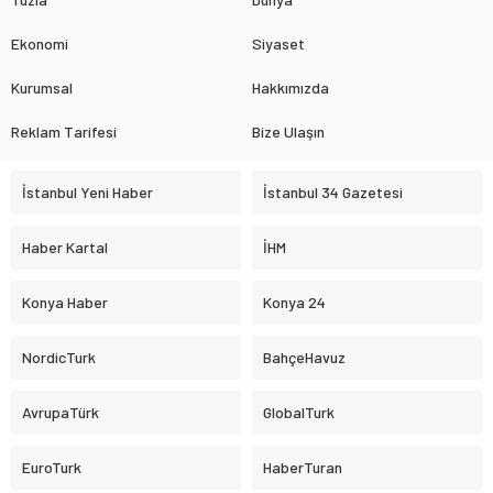
Ekonomi
Siyaset
Kurumsal
Hakkımızda
Reklam Tarifesi
Bize Ulaşın
İstanbul Yeni Haber
İstanbul 34 Gazetesi
Haber Kartal
İHM
Konya Haber
Konya 24
NordicTurk
BahçeHavuz
AvrupaTürk
GlobalTurk
EuroTurk
HaberTuran