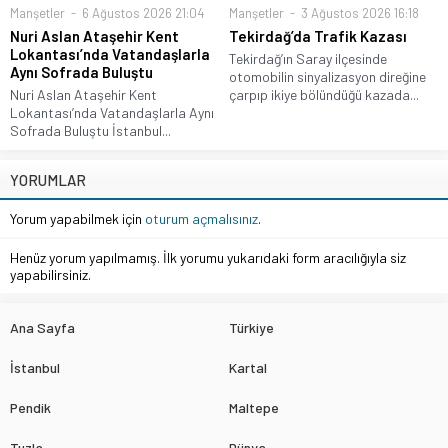
Manşetler
6 Ağustos 2026 21:04
Manşetler
3 Ağustos 2026 16:18
Nuri Aslan Ataşehir Kent
Tekirdağ’da Trafik Kazası
Lokantası’nda Vatandaşlarla
Tekirdağ’ın Saray ilçesinde
Aynı Sofrada Buluştu
otomobilin sinyalizasyon direğine
Nuri Aslan Ataşehir Kent
çarpıp ikiye bölündüğü kazada...
Lokantası’nda Vatandaşlarla Aynı
Sofrada Buluştu İstanbul...
YORUMLAR
Yorum yapabilmek için
oturum açmalısınız
.
Henüz yorum yapılmamış. İlk yorumu yukarıdaki form aracılığıyla siz
yapabilirsiniz.
Ana Sayfa
Türkiye
İstanbul
Kartal
Pendik
Maltepe
Tuzla
Dünya