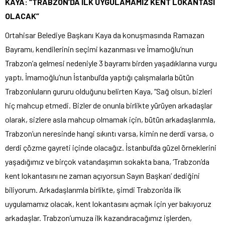
KAYA: “TRABZON’DA İLK UYGULAMAMIZ KENT LOKANTASI
OLACAK”
Ortahisar Belediye Başkanı Kaya da konuşmasında Ramazan
Bayramı, kendilerinin seçimi kazanması ve İmamoğlu’nun
Trabzon’a gelmesi nedeniyle 3 bayramı birden yaşadıklarına vurgu
yaptı. İmamoğlu’nun İstanbul’da yaptığı çalışmalarla bütün
Trabzonluların gururu olduğunu belirten Kaya, “Sağ olsun, bizleri
hiç mahcup etmedi. Bizler de onunla birlikte yürüyen arkadaşlar
olarak, sizlere asla mahcup olmamak için, bütün arkadaşlarımla,
Trabzon’un neresinde hangi sıkıntı varsa, kimin ne derdi varsa, o
derdi çözme gayreti içinde olacağız. İstanbul’da güzel örneklerini
yaşadığımız ve birçok vatandaşımın sokakta bana, ‘Trabzon’da
kent lokantasını ne zaman açıyorsun Sayın Başkan’ dediğini
biliyorum. Arkadaşlarımla birlikte, şimdi Trabzon’da ilk
uygulamamız olacak, kent lokantasını açmak için yer bakıyoruz
arkadaşlar. Trabzon’umuza ilk kazandıracağımız işlerden,