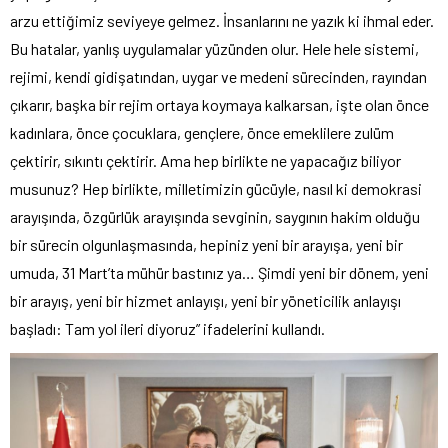
arzu ettiğimiz seviyeye gelmez. İnsanlarını ne yazık ki ihmal eder.
Bu hatalar, yanlış uygulamalar yüzünden olur. Hele hele sistemi,
rejimi, kendi gidişatından, uygar ve medeni sürecinden, rayından
çıkarır, başka bir rejim ortaya koymaya kalkarsan, işte olan önce
kadınlara, önce çocuklara, gençlere, önce emeklilere zulüm
çektirir, sıkıntı çektirir. Ama hep birlikte ne yapacağız biliyor
musunuz? Hep birlikte, milletimizin gücüyle, nasıl ki demokrasi
arayışında, özgürlük arayışında sevginin, saygının hakim olduğu
bir sürecin olgunlaşmasında, hepiniz yeni bir arayışa, yeni bir
umuda, 31 Mart’ta mühür bastınız ya… Şimdi yeni bir dönem, yeni
bir arayış, yeni bir hizmet anlayışı, yeni bir yöneticilik anlayışı
başladı: Tam yol ileri diyoruz” ifadelerini kullandı.