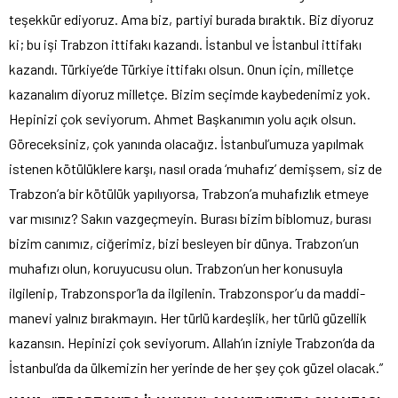
teşekkür ediyoruz. Ama biz, partiyi burada bıraktık. Biz diyoruz
ki; bu işi Trabzon ittifakı kazandı. İstanbul ve İstanbul ittifakı
kazandı. Türkiye’de Türkiye ittifakı olsun. Onun için, milletçe
kazanalım diyoruz milletçe. Bizim seçimde kaybedenimiz yok.
Hepinizi çok seviyorum. Ahmet Başkanımın yolu açık olsun.
Göreceksiniz, çok yanında olacağız. İstanbul’umuza yapılmak
istenen kötülüklere karşı, nasıl orada ‘muhafız’ demişsem, siz de
Trabzon’a bir kötülük yapılıyorsa, Trabzon’a muhafızlık etmeye
var mısınız? Sakın vazgeçmeyin. Burası bizim biblomuz, burası
bizim canımız, ciğerimiz, bizi besleyen bir dünya. Trabzon’un
muhafızı olun, koruyucusu olun. Trabzon’un her konusuyla
ilgilenip, Trabzonspor’la da ilgilenin. Trabzonspor’u da maddi-
manevi yalnız bırakmayın. Her türlü kardeşlik, her türlü güzellik
kazansın. Hepinizi çok seviyorum. Allah’ın izniyle Trabzon’da da
İstanbul’da da ülkemizin her yerinde de her şey çok güzel olacak.”