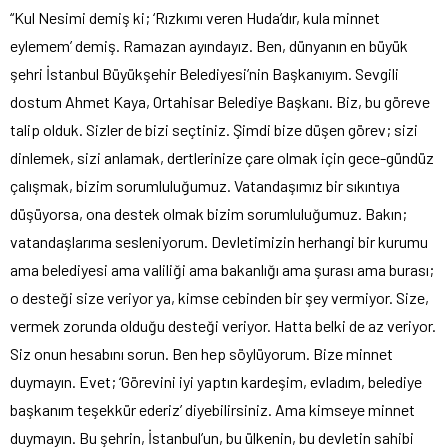
“Kul Nesimi demiş ki; ‘Rızkımı veren Huda’dır, kula minnet
eylemem’ demiş. Ramazan ayındayız. Ben, dünyanın en büyük
şehri İstanbul Büyükşehir Belediyesi’nin Başkanıyım. Sevgili
dostum Ahmet Kaya, Ortahisar Belediye Başkanı. Biz, bu göreve
talip olduk. Sizler de bizi seçtiniz. Şimdi bize düşen görev; sizi
dinlemek, sizi anlamak, dertlerinize çare olmak için gece-gündüz
çalışmak, bizim sorumluluğumuz. Vatandaşımız bir sıkıntıya
düşüyorsa, ona destek olmak bizim sorumluluğumuz. Bakın;
vatandaşlarıma sesleniyorum. Devletimizin herhangi bir kurumu
ama belediyesi ama valiliği ama bakanlığı ama şurası ama burası;
o desteği size veriyor ya, kimse cebinden bir şey vermiyor. Size,
vermek zorunda olduğu desteği veriyor. Hatta belki de az veriyor.
Siz onun hesabını sorun. Ben hep söylüyorum. Bize minnet
duymayın. Evet; ‘Görevini iyi yaptın kardeşim, evladım, belediye
başkanım teşekkür ederiz’ diyebilirsiniz. Ama kimseye minnet
duymayın. Bu şehrin, İstanbul’un, bu ülkenin, bu devletin sahibi