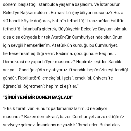
dönemi başlattığı İstanbul’da yaşama başladım. Ve İstanbul’un
Belediye Başkanı oldum. Bu nasıl bir şey biliyor musunuz? Bu, o
40 haneli köyde doğarak, Fatih’in fethettiği Trabzon’dan Fatih’in
fethettiği İstanbul’a giderek, Büyükşehir Belediye Başkanı olmak,
olsa olsa dünyada bir tek Atatürk’ün Cumhuriyetinde olur. Onun
için sevgili hemşerilerim, Atatürk’ün kurduğu bu Cumhuriyet,
herkese fırsat eşitliği verir; kadınına, çocuğuna, erkeğine…
Demokrasi ne yapar biliyor musunuz? Hepimizi eşitler. Sandık
var ya… Sandığa gidip oy atıyoruz. O sandık, hepimizin eşitlendiği
gündür. Fabrikatörü, emekçisi, işçisi, emeklisi, üniversite
öğrencisi, öğretmeni; hepimizi eşitler.”
“ŞİMDİ YENİ BİR DÖNEM BAŞLADI”
“Eksik tarafı var. Bunu toparlamamız lazım. O ne biliyor
musunuz? Bazen demokrasi, bazen Cumhuriyet, arzu ettiğimiz
seviyeye gelmez. İnsanlarını ne yazık ki ihmal eder. Bu hatalar,