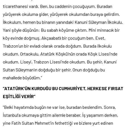
ticarethanesi vardı. Ben, bu caddenin çocuğuyum. Buradan
yürüyerek okuluma gider, yürüyerek okulumdan buraya gelirdim.
İlkokulum, hemen bu binanın yanındaki Kanuni Süleyman İlkokulu.
Yani şöyle düşünün: Bu sabah köyüme çıktım. Mini minnacık bir
köy evinde doğmuş, Akçaabatlı bir çocuğum ben. Evet,
Trabzon’un bir evladı olarak orada doğdum. Burada ilkokulu
okudum. Ortaokulu, Atatürk Köşkü’nün orada Köşk Lisesi’nde
okudum. Liseyi, Trabzon Lisesi’nde okudum. Bu şehir, Kanuni
Sultan Süleyman’ın doğduğu bir şehir. Onun doğduğu bu
mahallede büyüdüm.”
“ATATÜRK’ÜN KURDUĞU BU CUMHURİYET, HERKESE FIRSAT
EŞİTLİĞİ VERİR”
“Belki hayatımda bugün ne var ise, buradan beslendim. Sonra,
İstanbul’a okumaya gittim ailemle beraber. İş yaşamım derken,
yine Fatih Sultan Mehmet’in fethettiği ve bizlere yurt edinen