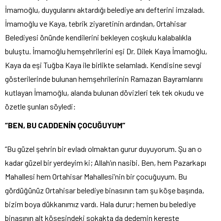
İmamoğlu, duygularını aktardığı belediye anı defterini imzaladı.
İmamoğlu ve Kaya, tebrik ziyaretinin ardından, Ortahisar
Belediyesi önünde kendilerini bekleyen coşkulu kalabalıkla
buluştu. İmamoğlu hemşehrilerini eşi Dr. Dilek Kaya İmamoğlu,
Kaya da eşi Tuğba Kaya ile birlikte selamladı. Kendisine sevgi
gösterilerinde bulunan hemşehrilerinin Ramazan Bayramlarını
kutlayan İmamoğlu, alanda bulunan dövizleri tek tek okudu ve
özetle şunları söyledi:
“BEN, BU CADDENİN ÇOCUĞUYUM”
“Bu güzel şehrin bir evladı olmaktan gurur duyuyorum. Şu an o
kadar güzel bir yerdeyim ki; Allah’ın nasibi. Ben, hem Pazarkapı
Mahallesi hem Ortahisar Mahallesi’nin bir çocuğuyum. Bu
gördüğünüz Ortahisar belediye binasının tam şu köşe başında,
bizim boya dükkanımız vardı. Hala durur; hemen bu belediye
binasının alt köşesindeki sokakta da dedemin kereste