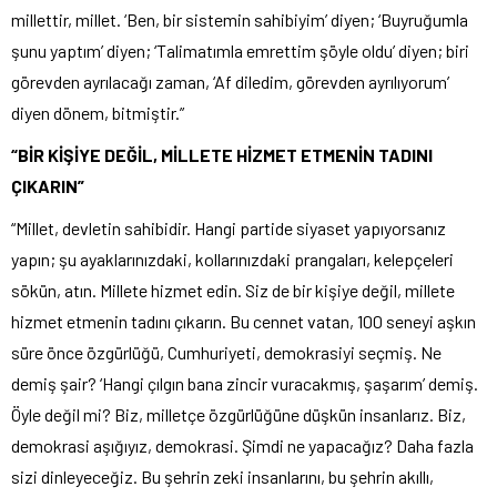
millettir, millet. ‘Ben, bir sistemin sahibiyim’ diyen; ‘Buyruğumla
şunu yaptım’ diyen; ‘Talimatımla emrettim şöyle oldu’ diyen; biri
görevden ayrılacağı zaman, ‘Af diledim, görevden ayrılıyorum’
diyen dönem, bitmiştir.”
“BİR KİŞİYE DEĞİL, MİLLETE HİZMET ETMENİN TADINI
ÇIKARIN”
“Millet, devletin sahibidir. Hangi partide siyaset yapıyorsanız
yapın; şu ayaklarınızdaki, kollarınızdaki prangaları, kelepçeleri
sökün, atın. Millete hizmet edin. Siz de bir kişiye değil, millete
hizmet etmenin tadını çıkarın. Bu cennet vatan, 100 seneyi aşkın
süre önce özgürlüğü, Cumhuriyeti, demokrasiyi seçmiş. Ne
demiş şair? ‘Hangi çılgın bana zincir vuracakmış, şaşarım’ demiş.
Öyle değil mi? Biz, milletçe özgürlüğüne düşkün insanlarız. Biz,
demokrasi aşığıyız, demokrasi. Şimdi ne yapacağız? Daha fazla
sizi dinleyeceğiz. Bu şehrin zeki insanlarını, bu şehrin akıllı,