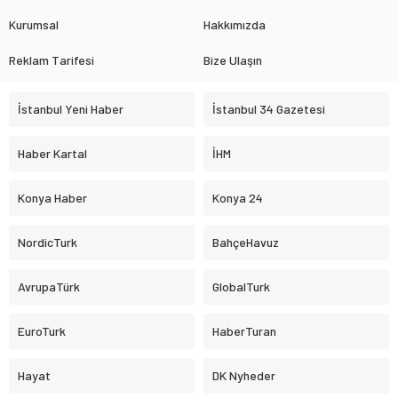
Kurumsal
Hakkımızda
Reklam Tarifesi
Bize Ulaşın
İstanbul Yeni Haber
İstanbul 34 Gazetesi
Haber Kartal
İHM
Konya Haber
Konya 24
NordicTurk
BahçeHavuz
AvrupaTürk
GlobalTurk
EuroTurk
HaberTuran
Hayat
DK Nyheder