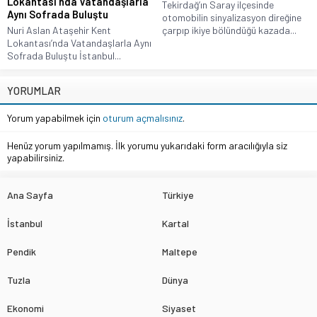
Lokantası’nda Vatandaşlarla
Tekirdağ’ın Saray ilçesinde
Aynı Sofrada Buluştu
otomobilin sinyalizasyon direğine
Nuri Aslan Ataşehir Kent
çarpıp ikiye bölündüğü kazada...
Lokantası’nda Vatandaşlarla Aynı
Sofrada Buluştu İstanbul...
YORUMLAR
Yorum yapabilmek için
oturum açmalısınız
.
Henüz yorum yapılmamış. İlk yorumu yukarıdaki form aracılığıyla siz
yapabilirsiniz.
Ana Sayfa
Türkiye
İstanbul
Kartal
Pendik
Maltepe
Tuzla
Dünya
Ekonomi
Siyaset