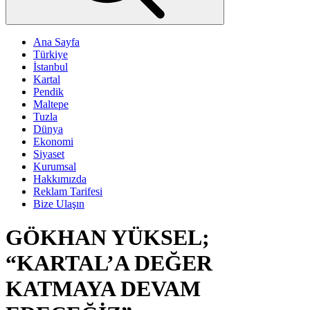
Ana Sayfa
Türkiye
İstanbul
Kartal
Pendik
Maltepe
Tuzla
Dünya
Ekonomi
Siyaset
Kurumsal
Hakkımızda
Reklam Tarifesi
Bize Ulaşın
GÖKHAN YÜKSEL;
“KARTAL’A DEĞER
KATMAYA DEVAM