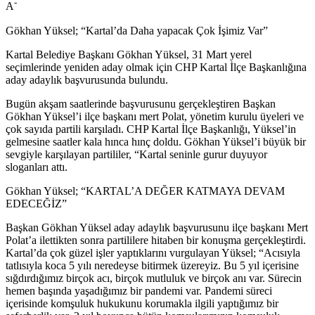
-
A
Gökhan Yüksel; “Kartal’da Daha yapacak Çok İşimiz Var”
Kartal Belediye Başkanı Gökhan Yüksel, 31 Mart yerel
seçimlerinde yeniden aday olmak için CHP Kartal İlçe Başkanlığına
aday adaylık başvurusunda bulundu.
Bugün akşam saatlerinde başvurusunu gerçekleştiren Başkan
Gökhan Yüksel’i ilçe başkanı mert Polat, yönetim kurulu üyeleri ve
çok sayıda partili karşıladı. CHP Kartal İlçe Başkanlığı, Yüksel’in
gelmesine saatler kala hınca hınç doldu. Gökhan Yüksel’i büyük bir
sevgiyle karşılayan partililer, “Kartal seninle gurur duyuyor
sloganları attı.
Gökhan Yüksel; “KARTAL’A DEĞER KATMAYA DEVAM
EDECEĞİZ”
Başkan Gökhan Yüksel aday adaylık başvurusunu ilçe başkanı Mert
Polat’a ilettikten sonra partililere hitaben bir konuşma gerçekleştirdi.
Kartal’da çok güzel işler yaptıklarını vurgulayan Yüksel; “Acısıyla
tatlısıyla koca 5 yılı neredeyse bitirmek üzereyiz. Bu 5 yıl içerisine
sığdırdığımız birçok acı, birçok mutluluk ve birçok anı var. Sürecin
hemen başında yaşadığımız bir pandemi var. Pandemi süreci
içerisinde komşuluk hukukunu korumakla ilgili yaptığımız bir