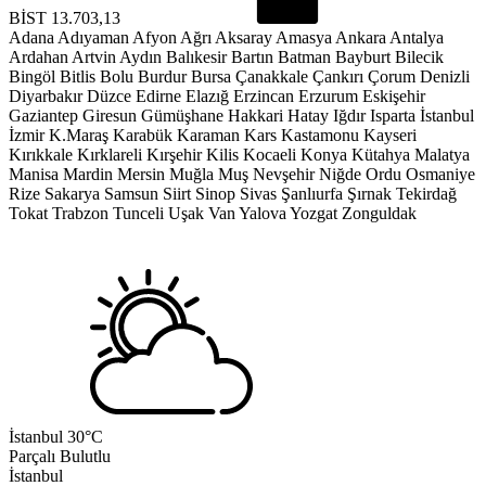
BİST
13.703,13
Adana
Adıyaman
Afyon
Ağrı
Aksaray
Amasya
Ankara
Antalya
Ardahan
Artvin
Aydın
Balıkesir
Bartın
Batman
Bayburt
Bilecik
Bingöl
Bitlis
Bolu
Burdur
Bursa
Çanakkale
Çankırı
Çorum
Denizli
Diyarbakır
Düzce
Edirne
Elazığ
Erzincan
Erzurum
Eskişehir
Gaziantep
Giresun
Gümüşhane
Hakkari
Hatay
Iğdır
Isparta
İstanbul
İzmir
K.Maraş
Karabük
Karaman
Kars
Kastamonu
Kayseri
Kırıkkale
Kırklareli
Kırşehir
Kilis
Kocaeli
Konya
Kütahya
Malatya
Manisa
Mardin
Mersin
Muğla
Muş
Nevşehir
Niğde
Ordu
Osmaniye
Rize
Sakarya
Samsun
Siirt
Sinop
Sivas
Şanlıurfa
Şırnak
Tekirdağ
Tokat
Trabzon
Tunceli
Uşak
Van
Yalova
Yozgat
Zonguldak
İstanbul
30°C
Parçalı Bulutlu
İstanbul