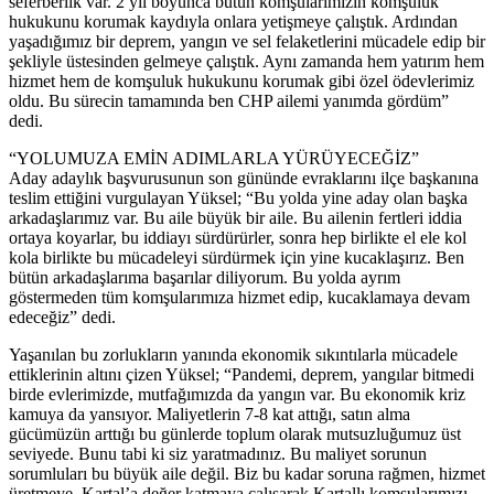
seferberlik var. 2 yıl boyunca bütün komşularımızın komşuluk
hukukunu korumak kaydıyla onlara yetişmeye çalıştık. Ardından
yaşadığımız bir deprem, yangın ve sel felaketlerini mücadele edip bir
şekliyle üstesinden gelmeye çalıştık. Aynı zamanda hem yatırım hem
hizmet hem de komşuluk hukukunu korumak gibi özel ödevlerimiz
oldu. Bu sürecin tamamında ben CHP ailemi yanımda gördüm”
dedi.
“YOLUMUZA EMİN ADIMLARLA YÜRÜYECEĞİZ”
Aday adaylık başvurusunun son gününde evraklarını ilçe başkanına
teslim ettiğini vurgulayan Yüksel; “Bu yolda yine aday olan başka
arkadaşlarımız var. Bu aile büyük bir aile. Bu ailenin fertleri iddia
ortaya koyarlar, bu iddiayı sürdürürler, sonra hep birlikte el ele kol
kola birlikte bu mücadeleyi sürdürmek için yine kucaklaşırız. Ben
bütün arkadaşlarıma başarılar diliyorum. Bu yolda ayrım
göstermeden tüm komşularımıza hizmet edip, kucaklamaya devam
edeceğiz” dedi.
Yaşanılan bu zorlukların yanında ekonomik sıkıntılarla mücadele
ettiklerinin altını çizen Yüksel; “Pandemi, deprem, yangılar bitmedi
birde evlerimizde, mutfağımızda da yangın var. Bu ekonomik kriz
kamuya da yansıyor. Maliyetlerin 7-8 kat attığı, satın alma
gücümüzün arttığı bu günlerde toplum olarak mutsuzluğumuz üst
seviyede. Bunu tabi ki siz yaratmadınız. Bu maliyet sorunun
sorumluları bu büyük aile değil. Biz bu kadar soruna rağmen, hizmet
üretmeye, Kartal’a değer katmaya çalışarak Kartallı komşularımızı