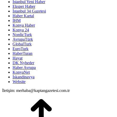
İstanbul Yeni Haber
Eksper Haber
İstanbul 34 Gazetesi
Haber Kartal
İHM
Konya Haber
Konya 24
NordicTurk
AvrupaTürk
GlobalTurk
EuroTurk
HaberTuran
Hayat
DK Nyheder
Haber Avrupa
KonyaNet
İskandinavya
Website
İletişim: merhaba@kaptangazetesi.com.tr