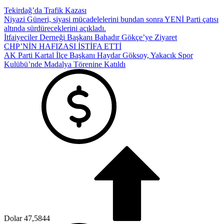
Tekirdağ’da Trafik Kazası
Niyazi Güneri, siyasi mücadelelerini bundan sonra YENİ Parti çatısı
altında sürdüreceklerini açıkladı.
İtfaiyeciler Derneği Başkanı Bahadır Gökçe’ye Ziyaret
CHP’NİN HAFIZASI İSTİFA ETTİ
AK Parti Kartal İlçe Başkanı Haydar Göksoy, Yakacık Spor
Kulübü’nde Madalya Törenine Katıldı
Dolar
47,5844