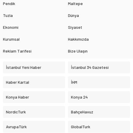
Pendik
Maltepe
Tuzla
Dünya
Ekonomi
Siyaset
Kurumsal
Hakkımızda
Reklam Tarifesi
Bize Ulaşın
İstanbul Yeni Haber
İstanbul 34 Gazetesi
Haber Kartal
İHM
Konya Haber
Konya 24
NordicTurk
BahçeHavuz
AvrupaTürk
GlobalTurk