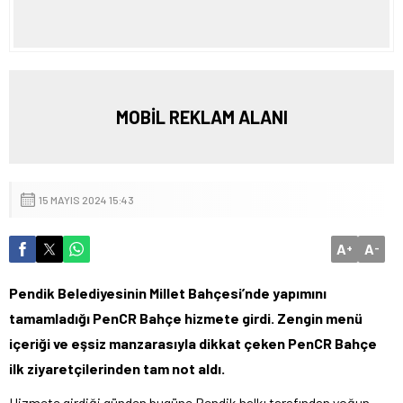
MOBİL REKLAM ALANI
15 MAYIS 2024 15:43
A
A
+
-
Pendik Belediyesinin Millet Bahçesi’nde yapımını
tamamladığı PenCR Bahçe hizmete girdi.
Zengin menü
içeriği ve eşsiz manzarasıyla dikkat çeken
PenCR Bahçe
ilk ziyaretçilerinden tam not aldı.
Hizmete girdiği günden bugüne Pendik halkı tarafından yoğun