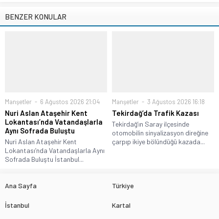
BENZER KONULAR
Manşetler
6 Ağustos 2026 21:04
Manşetler
3 Ağustos 2026 16:18
Nuri Aslan Ataşehir Kent
Tekirdağ’da Trafik Kazası
Lokantası’nda Vatandaşlarla
Tekirdağ’ın Saray ilçesinde
Aynı Sofrada Buluştu
otomobilin sinyalizasyon direğine
Nuri Aslan Ataşehir Kent
çarpıp ikiye bölündüğü kazada...
Lokantası’nda Vatandaşlarla Aynı
Sofrada Buluştu İstanbul...
Ana Sayfa
Türkiye
İstanbul
Kartal