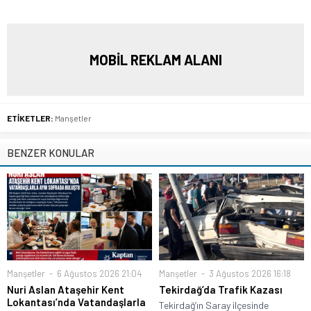
MOBİL REKLAM ALANI
ETİKETLER:
Manşetler
BENZER KONULAR
Manşetler
6 Ağustos 2026 21:04
Manşetler
3 Ağustos 2026 16:18
Nuri Aslan Ataşehir Kent
Tekirdağ’da Trafik Kazası
Lokantası’nda Vatandaşlarla
Tekirdağ’ın Saray ilçesinde