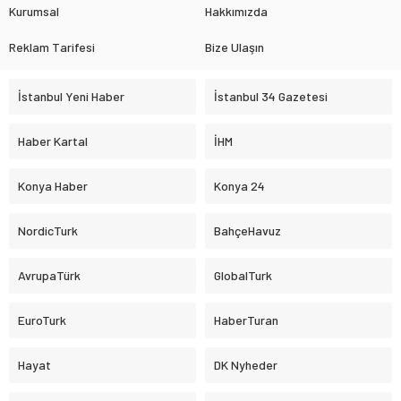
Kurumsal
Hakkımızda
Reklam Tarifesi
Bize Ulaşın
İstanbul Yeni Haber
İstanbul 34 Gazetesi
Haber Kartal
İHM
Konya Haber
Konya 24
NordicTurk
BahçeHavuz
AvrupaTürk
GlobalTurk
EuroTurk
HaberTuran
Hayat
DK Nyheder