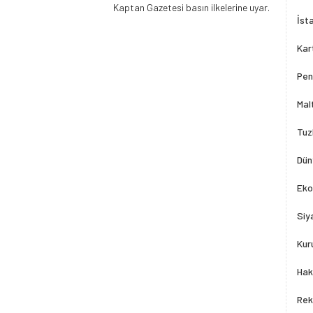
Kaptan Gazetesi basın ilkelerine uyar.
İst
Kar
Pen
Mal
Tuz
Dün
Eko
Siy
Kur
Hak
Rek