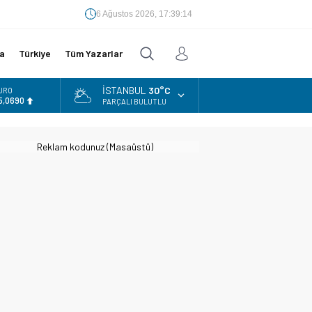
6 Ağustos 2026, 17:39:15
a
Türkiye
Tüm Yazarlar
İSTANBUL
30°C
URO
5,0690
PARÇALI BULUTLU
LTIN
.525,39
Reklam kodunuz (Masaüstü)
İST
3.788,73
OLAR
7,5954