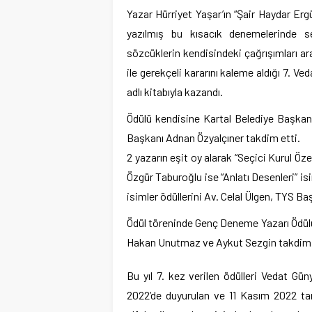
Yazar Hürriyet Yaşar’ın “Şair Haydar Erg
yazılmış bu kısacık denemelerinde 
sözcüklerin kendisindeki çağrışımları ara
ile gerekçeli kararını kaleme aldığı 7. 
adlı kitabıyla kazandı.
Ödülü kendisine Kartal Belediye Başkan
Başkanı Adnan Özyalçıner takdim etti.
2 yazarın eşit oy alarak “Seçici Kurul Özel
Özgür Taburoğlu ise “Anlatı Desenleri” isim
isimler ödüllerini Av. Celal Ülgen, TYS Ba
Ödül töreninde Genç Deneme Yazarı Ödülün
Hakan Unutmaz ve Aykut Sezgin takdim 
Bu yıl 7. kez verilen ödülleri Vedat G
2022’de duyurulan ve 11 Kasım 2022 tari