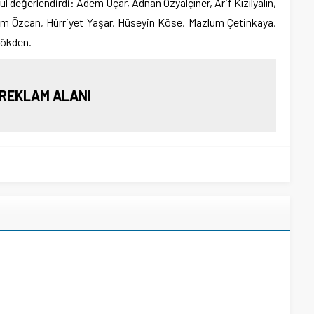
ul değerlendirdi: Adem Uçar, Adnan Özyalçıner, Arif Kızılyalın,
him Özcan, Hürriyet Yaşar, Hüseyin Köse, Mazlum Çetinkaya,
Kökden.
REKLAM ALANI