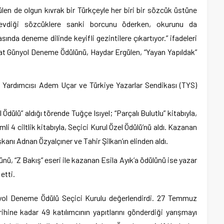
ülen de olgun kıvrak bir Türkçeyle her biri bir sözcük üstüne
sevdiği sözcüklere sanki borcunu öderken, okurunu da
sında deneme dilinde keyifli gezintilere çıkartıyor.” ifadeleri
Vedat Günyol Deneme Ödülünü, Haydar Ergülen, “Yayan Yapıldak”
 Yardımcısı Adem Uçar ve Türkiye Yazarlar Sendikası (TYS)
 Ödülü” aldığı törende Tuğçe Isıyel; “Parçalı Bulutlu” kitabıyla,
li 4 ciltlik kitabıyla, Seçici Kurul Özel Ödülü’nü aldı. Kazanan
şkanı Adnan Özyalçıner ve Tahir Şilkan’ın elinden aldı.
ü, “Z Bakış” eseri ile kazanan Esila Ayık’a ödülünü ise yazar
etti.
ünyol Deneme Ödülü Seçici Kurulu değerlendirdi. 27 Temmuz
hine kadar 49 katılımcının yapıtlarını gönderdiği yarışmayı