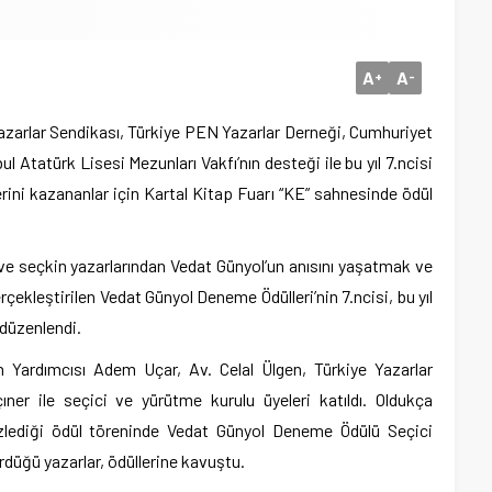
A
A
+
-
azarlar Sendikası, Türkiye PEN Yazarlar Derneği, Cumhuriyet
l Atatürk Lisesi Mezunları Vakfı’nın desteği ile bu yıl 7.ncisi
ni kazananlar için Kartal Kitap Fuarı “KE” sahnesinde ödül
 seçkin yazarlarından Vedat Günyol’un anısını yaşatmak ve
ekleştirilen Vedat Günyol Deneme Ödülleri’nin 7.ncisi, bu yıl
 düzenlendi.
n Yardımcısı Adem Uçar, Av. Celal Ülgen, Türkiye Yazarlar
ner ile seçici ve yürütme kurulu üyeleri katıldı. Oldukça
 izlediği ödül töreninde Vedat Günyol Deneme Ödülü Seçici
rdüğü yazarlar, ödüllerine kavuştu.