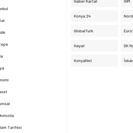
Haber Kartal
İHM
anbul
Konya 24
Nord
tal
GlobalTurk
Euro
dik
tepe
Hayat
DK N
la
KonyaNet
İska
ya
nomi
aset
umsal
kımızda
lam Tarifesi