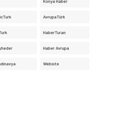
Konya Haber
icTurk
AvrupaTürk
Turk
HaberTuran
yheder
Haber Avrupa
ndinavya
Website