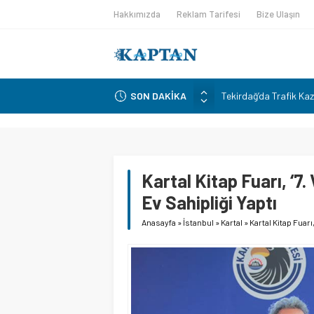
Hakkımızda
Reklam Tarifesi
Bize Ulaşın
Tekirdağ’da Trafik Kaz
SON DAKİKA
Niyazi Güneri, siyasi 
sürdüreceklerini açıkla
İtfaiyeciler Derneği B
CHP’NİN HAFIZASI İS
Kartal Kitap Fuarı, ‘7
AK Parti Kartal İlçe 
Törenine Katıldı
Ev Sahipliği Yaptı
Anasayfa
»
İstanbul
»
Kartal
»
Kartal Kitap Fuarı