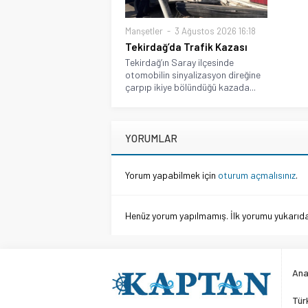
Manşetler
3 Ağustos 2026 16:18
Tekirdağ’da Trafik Kazası
Tekirdağ’ın Saray ilçesinde
otomobilin sinyalizasyon direğine
çarpıp ikiye bölündüğü kazada...
YORUMLAR
Yorum yapabilmek için
oturum açmalısınız
.
Henüz yorum yapılmamış. İlk yorumu yukarıdaki
Ana
Tür