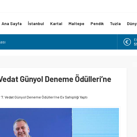
Ana Sayfa
İstanbul
Kartal
Maltepe
Pendik
Tuzla
Düny
ası
E
5
mücadelelerini bundan sonra YENİ Parti çatısı altında
dı.
A
6
aşkanı Bahadır Gökçe’ye Ziyaret
TİFA ETTİ
B
1
. Vedat Günyol Deneme Ödülleri’ne
Başkanı Haydar Göksoy, Yakacık Spor Kulübü’nde Madalya
D
4
, ‘7. Vedat Günyol Deneme Ödülleri’ne Ev Sahipliği Yaptı