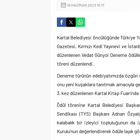
10 HAZIRAN 2023 10:17
Kartal Belediyesi öncülüğünde Türkiye Y
Gazetesi, Kırmızı Kedi Yayınevi ve İstanbu
düzenlenen Vedat Günyol Deneme ödülleri
töreni düzenlendi.
Deneme türünün edebiyatımızda özgün ve
onu yeni kuşaklara tanıtmak amacıyla gerç
3. kez düzenlenen Kartal Kitap Fuarı’nda
Ödül törenine Kartal Belediyesi Başka
Sendikası (TYS) Başkanı Adnan Özyalçı
kalabalık bir izleyici topluluğunun da
Kurulu’nun değerlendirerek ödüle layık gö