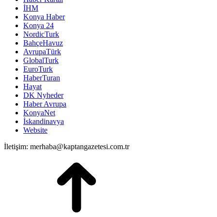
İHM
Konya Haber
Konya 24
NordicTurk
BahçeHavuz
AvrupaTürk
GlobalTurk
EuroTurk
HaberTuran
Hayat
DK Nyheder
Haber Avrupa
KonyaNet
İskandinavya
Website
İletişim: merhaba@kaptangazetesi.com.tr