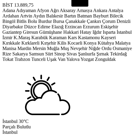
BİST
13.889,75
Adana
Adıyaman
Afyon
Ağrı
Aksaray
Amasya
Ankara
Antalya
Ardahan
Artvin
Aydın
Balıkesir
Bartın
Batman
Bayburt
Bilecik
Bingöl
Bitlis
Bolu
Burdur
Bursa
Çanakkale
Çankırı
Çorum
Denizli
Diyarbakır
Düzce
Edirne
Elazığ
Erzincan
Erzurum
Eskişehir
Gaziantep
Giresun
Gümüşhane
Hakkari
Hatay
Iğdır
Isparta
İstanbul
İzmir
K.Maraş
Karabük
Karaman
Kars
Kastamonu
Kayseri
Kırıkkale
Kırklareli
Kırşehir
Kilis
Kocaeli
Konya
Kütahya
Malatya
Manisa
Mardin
Mersin
Muğla
Muş
Nevşehir
Niğde
Ordu
Osmaniye
Rize
Sakarya
Samsun
Siirt
Sinop
Sivas
Şanlıurfa
Şırnak
Tekirdağ
Tokat
Trabzon
Tunceli
Uşak
Van
Yalova
Yozgat
Zonguldak
İstanbul
30°C
Parçalı Bulutlu
İstanbul