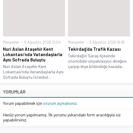
Manşetler
6 Ağustos 2026 21:04
Manşetler
3 Ağustos 2026 16:18
Nuri Aslan Ataşehir Kent
Tekirdağ’da Trafik Kazası
Lokantası’nda Vatandaşlarla
Tekirdağ’ın Saray ilçesinde
Aynı Sofrada Buluştu
otomobilin sinyalizasyon direğine
Nuri Aslan Ataşehir Kent
çarpıp ikiye bölündüğü kazada...
Lokantası’nda Vatandaşlarla Aynı
Sofrada Buluştu İstanbul...
YORUMLAR
Yorum yapabilmek için
oturum açmalısınız
.
Henüz yorum yapılmamış. İlk yorumu yukarıdaki form aracılığıyla siz
yapabilirsiniz.