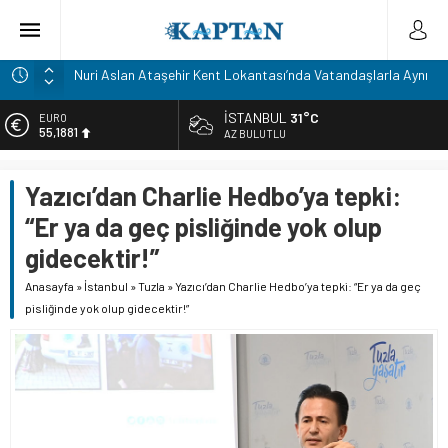
Nuri Aslan Ataşehir Kent Lokantası’nda Vatandaşlarla Aynı
Sofrada Buluştu
İSTANBUL
31°C
EURO
Tekirdağ’da Trafik Kazası
55,1881
AZ BULUTLU
Niyazi Güneri, siyasi mücadelelerini bundan sonra YENİ Parti
ALTIN
çatısı altında sürdüreceklerini açıkladı.
6.660,55
Yazıcı’dan Charlie Hedbo’ya tepki:
İtfaiyeciler Derneği Başkanı Bahadır Gökçe’ye Ziyaret
“Er ya da geç pisliğinde yok olup
BİST
CHP’NİN HAFIZASI İSTİFA ETTİ
13.779,39
gidecektir!”
DOLAR
47,7111
Anasayfa
»
İstanbul
»
Tuzla
»
Yazıcı’dan Charlie Hedbo’ya tepki: “Er ya da geç
pisliğinde yok olup gidecektir!”