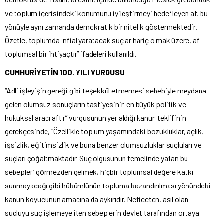
ve toplum içerisindeki konumunu iyileştirmeyi hedefleyen af, bu
yönüyle aynı zamanda demokratik bir nitelik göstermektedir.
Özetle, toplumda infial yaratacak suçlar hariç olmak üzere, af
toplumsal bir ihtiyaçtır” ifadeleri kullanıldı.
CUMHURİYETİN 100. YILI VURGUSU
“Adli işleyişin gereği gibi teşekkül etmemesi sebebiyle meydana
gelen olumsuz sonuçların tasfiyesinin en büyük politik ve
hukuksal aracı aftır” vurgusunun yer aldığı kanun teklifinin
gerekçesinde, “Özellikle toplum yaşamındaki bozukluklar, açlık,
işsizlik, eğitimsizlik ve buna benzer olumsuzluklar suçluları ve
suçları çoğaltmaktadır. Suç olgusunun temelinde yatan bu
sebepleri görmezden gelmek, hiçbir toplumsal değere katkı
sunmayacağı gibi hükümlünün topluma kazandırılması yönündeki
kanun koyucunun amacına da aykırıdır. Neticeten, asıl olan
suçluyu suç işlemeye iten sebeplerin devlet tarafından ortaya