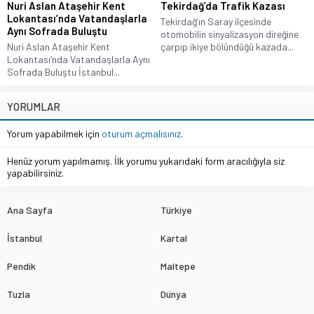
Nuri Aslan Ataşehir Kent
Tekirdağ’da Trafik Kazası
Lokantası’nda Vatandaşlarla
Tekirdağ’ın Saray ilçesinde
Aynı Sofrada Buluştu
otomobilin sinyalizasyon direğine
Nuri Aslan Ataşehir Kent
çarpıp ikiye bölündüğü kazada...
Lokantası’nda Vatandaşlarla Aynı
Sofrada Buluştu İstanbul...
YORUMLAR
Yorum yapabilmek için
oturum açmalısınız
.
Henüz yorum yapılmamış. İlk yorumu yukarıdaki form aracılığıyla siz
yapabilirsiniz.
Ana Sayfa
Türkiye
İstanbul
Kartal
Pendik
Maltepe
Tuzla
Dünya