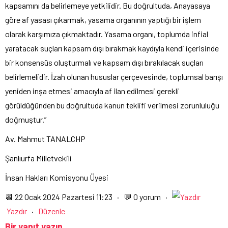
kapsamını da belirlemeye yetkilidir. Bu doğrultuda, Anayasaya
göre af yasası çıkarmak, yasama organının yaptığı bir işlem
olarak karşımıza çıkmaktadır. Yasama organı, toplumda infial
yaratacak suçları kapsam dışı bırakmak kaydıyla kendi içerisinde
bir konsensüs oluşturmalı ve kapsam dışı bırakılacak suçları
belirlemelidir. İzah olunan hususlar çerçevesinde, toplumsal barışı
yeniden inşa etmesi amacıyla af ilan edilmesi gerekli
görüldüğünden bu doğrultuda kanun teklifi verilmesi zorunluluğu
doğmuştur.”
Av. Mahmut TANALCHP
Şanlıurfa Milletvekili
İnsan Hakları Komisyonu Üyesi
📆 22 Ocak 2024 Pazartesi 11:23 · 💬 0 yorum ·
Yazdır
·
Düzenle
Bir yanıt yazın