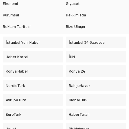
Ekonomi
Siyaset
Kurumsal
Hakkımızda
Reklam Tarifesi
Bize Ulaşın
İstanbul Yeni Haber
İstanbul 34 Gazetesi
Haber Kartal
İHM
Konya Haber
Konya 24
NordicTurk
BahçeHavuz
AvrupaTürk
GlobalTurk
EuroTurk
HaberTuran
Hayat
DK Nyheder