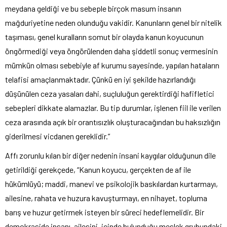
meydana geldiği ve bu sebeple birçok masum insanın
mağduriyetine neden olunduğu vakidir. Kanunların genel bir nitelik
taşıması, genel kuralların somut bir olayda kanun koyucunun
öngörmediği veya öngörülenden daha şiddetli sonuç vermesinin
mümkün olması sebebiyle af kurumu sayesinde, yapılan hataların
telafisi amaçlanmaktadır. Çünkü en iyi şekilde hazırlandığı
düşünülen ceza yasaları dahi, suçluluğun gerektirdiği hafifletici
sebepleri dikkate alamazlar. Bu tip durumlar, işlenen fiil ile verilen
ceza arasında açık bir orantısızlık oluşturacağından bu haksızlığın
giderilmesi vicdanen gereklidir.”
Affı zorunlu kılan bir diğer nedenin insani kaygılar olduğunun dile
getirildiği gerekçede, “Kanun koyucu, gerçekten de af ile
hükümlüyü; maddi, manevi ve psikolojik baskılardan kurtarmayı,
ailesine, rahata ve huzura kavuşturmayı, en nihayet, topluma
barış ve huzur getirmek isteyen bir süreci hedeflemelidir. Bir
demokraside insanı, ailesini, içinde bulunduğu meslek grubundaki