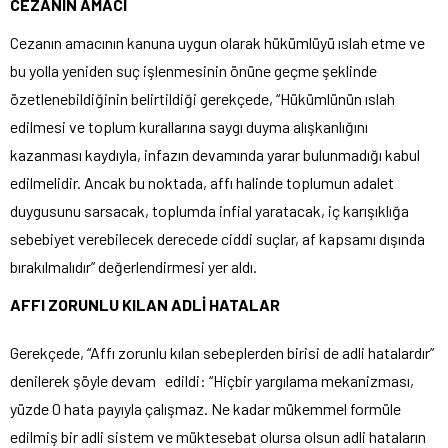
CEZANIN AMACI
Cezanın amacının kanuna uygun olarak hükümlüyü ıslah etme ve
bu yolla yeniden suç işlenmesinin önüne geçme şeklinde
özetlenebildiğinin belirtildiği gerekçede, “Hükümlünün ıslah
edilmesi ve toplum kurallarına saygı duyma alışkanlığını
kazanması kaydıyla, infazın devamında yarar bulunmadığı kabul
edilmelidir. Ancak bu noktada, affı halinde toplumun adalet
duygusunu sarsacak, toplumda infial yaratacak, iç karışıklığa
sebebiyet verebilecek derecede ciddi suçlar, af kapsamı dışında
bırakılmalıdır” değerlendirmesi yer aldı.
AFFI ZORUNLU KILAN ADLİ HATALAR
Gerekçede, “Affı zorunlu kılan sebeplerden birisi de adli hatalardır”
denilerek şöyle devam edildi: “Hiçbir yargılama mekanizması,
yüzde 0 hata payıyla çalışmaz. Ne kadar mükemmel formüle
edilmiş bir adli sistem ve müktesebat olursa olsun adli hataların