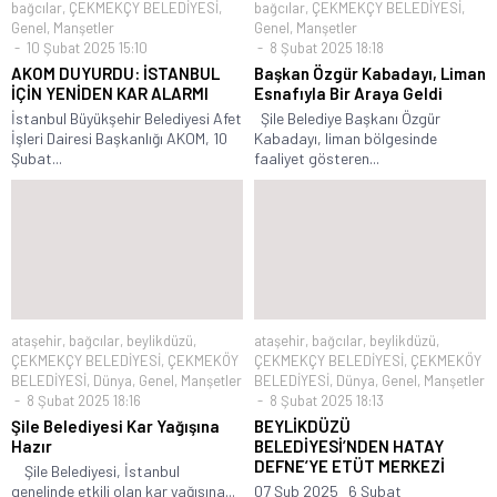
bağcılar
,
ÇEKMEKÇY BELEDİYESİ
,
bağcılar
,
ÇEKMEKÇY BELEDİYESİ
,
Genel
,
Manşetler
Genel
,
Manşetler
10 Şubat 2025 15:10
8 Şubat 2025 18:18
AKOM DUYURDU: İSTANBUL
Başkan Özgür Kabadayı, Liman
İÇİN YENİDEN KAR ALARMI
Esnafıyla Bir Araya Geldi
İstanbul Büyükşehir Belediyesi Afet
Şile Belediye Başkanı Özgür
İşleri Dairesi Başkanlığı AKOM, 10
Kabadayı, liman bölgesinde
Şubat...
faaliyet gösteren...
ataşehir
,
bağcılar
,
beylikdüzü
,
ataşehir
,
bağcılar
,
beylikdüzü
,
ÇEKMEKÇY BELEDİYESİ
,
ÇEKMEKÖY
ÇEKMEKÇY BELEDİYESİ
,
ÇEKMEKÖY
BELEDİYESİ
,
Dünya
,
Genel
,
Manşetler
BELEDİYESİ
,
Dünya
,
Genel
,
Manşetler
8 Şubat 2025 18:16
8 Şubat 2025 18:13
Şile Belediyesi Kar Yağışına
BEYLİKDÜZÜ
Hazır
BELEDİYESİ’NDEN HATAY
DEFNE’YE ETÜT MERKEZİ
Şile Belediyesi, İstanbul
genelinde etkili olan kar yağışına...
07 Şub 2025 6 Şubat