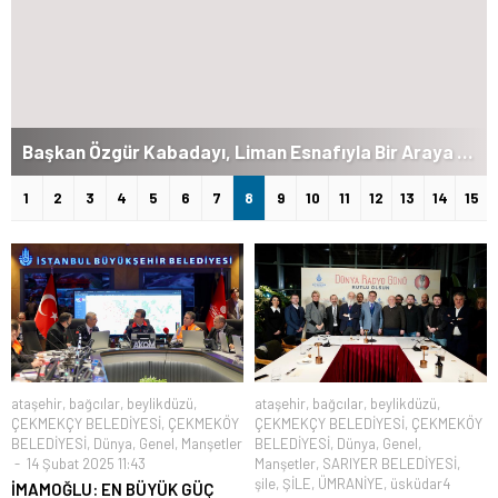
Başkan Özgür Kabadayı, Liman Esnafıyla Bir Araya Geldi
1
2
3
4
5
6
7
8
9
10
11
12
13
14
15
ataşehir
,
bağcılar
,
beylikdüzü
,
ataşehir
,
bağcılar
,
beylikdüzü
,
ÇEKMEKÇY BELEDİYESİ
,
ÇEKMEKÖY
ÇEKMEKÇY BELEDİYESİ
,
ÇEKMEKÖY
BELEDİYESİ
,
Dünya
,
Genel
,
Manşetler
BELEDİYESİ
,
Dünya
,
Genel
,
14 Şubat 2025 11:43
Manşetler
,
SARIYER BELEDİYESİ
,
şile
,
ŞİLE
,
ÜMRANİYE
,
üsküdar4
İMAMOĞLU: EN BÜYÜK GÜÇ