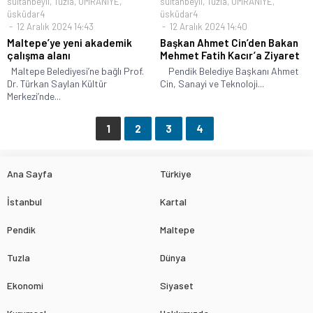
sultanbeyli
,
Tuzla
,
ÜMRANİYE
,
sultanbeyli
,
Tuzla
,
ÜMRANİYE
,
üsküdar4
üsküdar4
12 Aralık 2024 14:43
12 Aralık 2024 14:40
Maltepe’ye yeni akademik
Başkan Ahmet Cin’den Bakan
çalışma alanı
Mehmet Fatih Kacır’a Ziyaret
Maltepe Belediyesi’ne bağlı Prof.
Pendik Belediye Başkanı Ahmet
Dr. Türkan Saylan Kültür
Cin, Sanayi ve Teknoloji...
Merkezi’nde...
1
2
3
4
Ana Sayfa
Türkiye
İstanbul
Kartal
Pendik
Maltepe
Tuzla
Dünya
Ekonomi
Siyaset