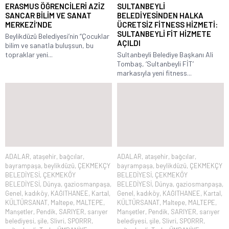
ERASMUS ÖĞRENCİLERİ AZİZ
SULTANBEYLİ
SANCAR BİLİM VE SANAT
BELEDİYESİNDEN HALKA
MERKEZİ’NDE
ÜCRETSİZ FİTNESS HİZMETİ:
SULTANBEYLİ FİT HİZMETE
Beylikdüzü Belediyesi’nin “Çocuklar
AÇILDI
bilim ve sanatla buluşsun, bu
topraklar yeni...
Sultanbeyli Belediye Başkanı Ali
Tombaş, ‘Sultanbeyli FİT’
markasıyla yeni fitness...
ADALAR
,
ataşehir
,
bağcılar
,
ADALAR
,
ataşehir
,
bağcılar
,
bayrampaşa
,
beylikdüzü
,
ÇEKMEKÇY
bayrampaşa
,
beylikdüzü
,
ÇEKMEKÇY
BELEDİYESİ
,
ÇEKMEKÖY
BELEDİYESİ
,
ÇEKMEKÖY
BELEDİYESİ
,
Dünya
,
gaziosmanpaşa
,
BELEDİYESİ
,
Dünya
,
gaziosmanpaşa
,
Genel
,
kadıköy
,
KAĞITHANEE
,
Kartal
,
Genel
,
kadıköy
,
KAĞITHANEE
,
Kartal
,
KÜLTÜRSANAT
,
Maltepe
,
MALTEPE
,
KÜLTÜRSANAT
,
Maltepe
,
MALTEPE
,
Manşetler
,
Pendik
,
SARIYER
,
sarıyer
Manşetler
,
Pendik
,
SARIYER
,
sarıyer
belediyesi
,
şile
,
Slivri
,
SPORRR
,
belediyesi
,
şile
,
Slivri
,
SPORRR
,