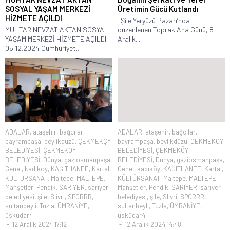
SOSYAL YAŞAM MERKEZİ
Üretimin Gücü Kutlandı
HİZMETE AÇILDI
Şile Yeryüzü Pazarı’nda
MUHTAR NEVZAT AKTAN SOSYAL
düzenlenen Toprak Ana Günü, 8
YAŞAM MERKEZİ HİZMETE AÇILDI
Aralık...
05.12.2024 Cumhuriyet...
ADALAR
,
ataşehir
,
bağcılar
,
ADALAR
,
ataşehir
,
bağcılar
,
bayrampaşa
,
beylikdüzü
,
ÇEKMEKÇY
bayrampaşa
,
beylikdüzü
,
ÇEKMEKÇY
BELEDİYESİ
,
ÇEKMEKÖY
BELEDİYESİ
,
ÇEKMEKÖY
BELEDİYESİ
,
Dünya
,
gaziosmanpaşa
,
BELEDİYESİ
,
Dünya
,
gaziosmanpaşa
,
Genel
,
kadıköy
,
KAĞITHANEE
,
Kartal
,
Genel
,
kadıköy
,
KAĞITHANEE
,
Kartal
,
KÜLTÜRSANAT
,
Maltepe
,
MALTEPE
,
KÜLTÜRSANAT
,
Maltepe
,
MALTEPE
,
Manşetler
,
Pendik
,
SARIYER
,
sarıyer
Manşetler
,
Pendik
,
SARIYER
,
sarıyer
belediyesi
,
şile
,
Slivri
,
SPORRR
,
belediyesi
,
şile
,
Slivri
,
SPORRR
,
sultanbeyli
,
Tuzla
,
ÜMRANİYE
,
sultanbeyli
,
Tuzla
,
ÜMRANİYE
,
üsküdar4
üsküdar4
12 Aralık 2024 17:12
12 Aralık 2024 14:48