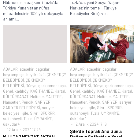
Mübadelenin başkenti Tuzla’da,
Tuzla’da, yeni Sosyal Yaşam
Türkiye-Yunanistan nüfus
Merkezi’nin temeli, Türkiye
mübadelesinin 102. yılı dolayısıyla
Belediyeler Birliği ve...
anlamlı...
ADALAR
,
ataşehir
,
bağcılar
,
ADALAR
,
ataşehir
,
bağcılar
,
bayrampaşa
,
beylikdüzü
,
ÇEKMEKÇY
bayrampaşa
,
beylikdüzü
,
ÇEKMEKÇY
BELEDİYESİ
,
ÇEKMEKÖY
BELEDİYESİ
,
ÇEKMEKÖY
BELEDİYESİ
,
Dünya
,
gaziosmanpaşa
,
BELEDİYESİ
,
Dünya
,
gaziosmanpaşa
,
Genel
,
kadıköy
,
KAĞITHANEE
,
Kartal
,
Genel
,
kadıköy
,
KAĞITHANEE
,
Kartal
,
KÜLTÜRSANAT
,
Maltepe
,
MALTEPE
,
KÜLTÜRSANAT
,
Maltepe
,
MALTEPE
,
Manşetler
,
Pendik
,
SARIYER
,
Manşetler
,
Pendik
,
SARIYER
,
sarıyer
SARIYER BELEDİYESİ
,
sarıyer
belediyesi
,
şile
,
Slivri
,
SPORRR
,
belediyesi
,
şile
,
Slivri
,
SPORRR
,
sultanbeyli
,
Tuzla
,
ÜMRANİYE
,
sultanbeyli
,
Tuzla
,
ÜMRANİYE
,
üsküdar4
üsküdar4
12 Aralık 2024 17:16
12 Aralık 2024 17:24
Şile’de Toprak Ana Günü:
MUHTAR NEVZAT AKTAN
Doğanın Şefkati ve Yerel