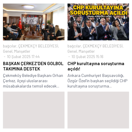
bağcılar
,
ÇEKMEKÇY BELEDİYESİ
,
bağcılar
,
ÇEKMEKÇY BELEDİYESİ
,
Genel
,
Manşetler
Genel
,
Manşetler
10 Şubat 2025 17:44
10 Şubat 2025 15:16
BAŞKAN ÇERKEZ’DEN GOLBOL
CHP kurultayına soruşturma
TAKIMINA DESTEK
açıldı!
Çekmeköy Belediye Başkanı Orhan
Ankara Cumhuriyet Başsavcılığı,
Çerkez, ilçeyi uluslararası
Özgür Özel’in başkan seçildiği CHP
müsabakalarda temsil edecek...
kurultayına soruşturma...