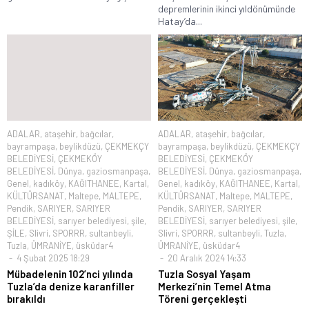
depremlerinin ikinci yıldönümünde
Hatay’da...
ADALAR
,
ataşehir
,
bağcılar
,
ADALAR
,
ataşehir
,
bağcılar
,
bayrampaşa
,
beylikdüzü
,
ÇEKMEKÇY
bayrampaşa
,
beylikdüzü
,
ÇEKMEKÇY
BELEDİYESİ
,
ÇEKMEKÖY
BELEDİYESİ
,
ÇEKMEKÖY
BELEDİYESİ
,
Dünya
,
gaziosmanpaşa
,
BELEDİYESİ
,
Dünya
,
gaziosmanpaşa
,
Genel
,
kadıköy
,
KAĞITHANEE
,
Kartal
,
Genel
,
kadıköy
,
KAĞITHANEE
,
Kartal
,
KÜLTÜRSANAT
,
Maltepe
,
MALTEPE
,
KÜLTÜRSANAT
,
Maltepe
,
MALTEPE
,
Pendik
,
SARIYER
,
SARIYER
Pendik
,
SARIYER
,
SARIYER
BELEDİYESİ
,
sarıyer belediyesi
,
şile
,
BELEDİYESİ
,
sarıyer belediyesi
,
şile
,
ŞİLE
,
Slivri
,
SPORRR
,
sultanbeyli
,
Slivri
,
SPORRR
,
sultanbeyli
,
Tuzla
,
Tuzla
,
ÜMRANİYE
,
üsküdar4
ÜMRANİYE
,
üsküdar4
4 Şubat 2025 18:29
20 Aralık 2024 14:33
Mübadelenin 102’nci yılında
Tuzla Sosyal Yaşam
Tuzla’da denize karanfiller
Merkezi’nin Temel Atma
bırakıldı
Töreni gerçekleşti