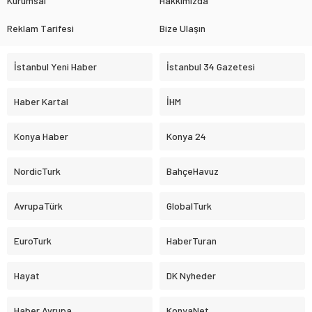
Kurumsal
Hakkımızda
Reklam Tarifesi
Bize Ulaşın
İstanbul Yeni Haber
İstanbul 34 Gazetesi
Haber Kartal
İHM
Konya Haber
Konya 24
NordicTurk
BahçeHavuz
AvrupaTürk
GlobalTurk
EuroTurk
HaberTuran
Hayat
DK Nyheder
Haber Avrupa
KonyaNet