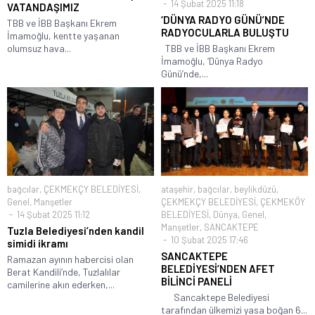
14 Şubat 2025 11:18
VATANDAŞIMIZ
‘DÜNYA RADYO GÜNÜ’NDE
TBB ve İBB Başkanı Ekrem
RADYOCULARLA BULUŞTU
İmamoğlu, kentte yaşanan
olumsuz hava...
TBB ve İBB Başkanı Ekrem
İmamoğlu, ‘Dünya Radyo
Günü’nde,...
bağcılar
,
ÇEKMEKÇY BELEDİYESİ
,
ataşehir
,
bağcılar
,
beylikdüzü
,
Genel
,
Manşetler
ÇEKMEKÇY BELEDİYESİ
,
ÇEKMEKÖY
14 Şubat 2025 11:12
BELEDİYESİ
,
Dünya
,
Genel
,
Manşetler
,
SANCAKTEPE
Tuzla Belediyesi’nden kandil
10 Şubat 2025 17:46
simidi ikramı
SANCAKTEPE
Ramazan ayının habercisi olan
BELEDİYESİ’NDEN AFET
Berat Kandili’nde, Tuzlalılar
BİLİNCİ PANELİ
camilerine akın ederken,...
Sancaktepe Belediyesi
tarafından ülkemizi yasa boğan 6...