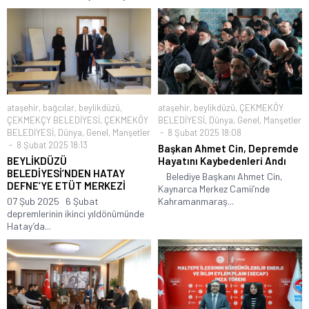
ataşehir
,
bağcılar
,
beylikdüzü
,
ataşehir
,
beylikdüzü
,
ÇEKMEKÖY
ÇEKMEKÇY BELEDİYESİ
,
ÇEKMEKÖY
BELEDİYESİ
,
Dünya
,
Genel
,
Manşetler
BELEDİYESİ
,
Dünya
,
Genel
,
Manşetler
8 Şubat 2025 18:08
8 Şubat 2025 18:13
Başkan Ahmet Cin, Depremde
BEYLİKDÜZÜ
Hayatını Kaybedenleri Andı
BELEDİYESİ’NDEN HATAY
Belediye Başkanı Ahmet Cin,
DEFNE’YE ETÜT MERKEZİ
Kaynarca Merkez Camii’nde
07 Şub 2025 6 Şubat
Kahramanmaraş...
depremlerinin ikinci yıldönümünde
Hatay’da...