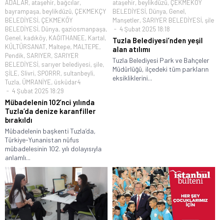
ADALAR
,
ataşehir
,
bağcılar
,
ataşehir
,
beylikdüzü
,
ÇEKMEKÖY
bayrampaşa
,
beylikdüzü
,
ÇEKMEKÇY
BELEDİYESİ
,
Dünya
,
Genel
,
BELEDİYESİ
,
ÇEKMEKÖY
Manşetler
,
SARIYER BELEDİYESİ
,
şile
BELEDİYESİ
,
Dünya
,
gaziosmanpaşa
,
4 Şubat 2025 18:18
Genel
,
kadıköy
,
KAĞITHANEE
,
Kartal
,
Tuzla Belediyesi’nden yeşil
KÜLTÜRSANAT
,
Maltepe
,
MALTEPE
,
alan atılımı
Pendik
,
SARIYER
,
SARIYER
Tuzla Belediyesi Park ve Bahçeler
BELEDİYESİ
,
sarıyer belediyesi
,
şile
,
Müdürlüğü, ilçedeki tüm parkların
ŞİLE
,
Slivri
,
SPORRR
,
sultanbeyli
,
eksikliklerini...
Tuzla
,
ÜMRANİYE
,
üsküdar4
4 Şubat 2025 18:29
Mübadelenin 102’nci yılında
Tuzla’da denize karanfiller
bırakıldı
Mübadelenin başkenti Tuzla’da,
Türkiye-Yunanistan nüfus
mübadelesinin 102. yılı dolayısıyla
anlamlı...