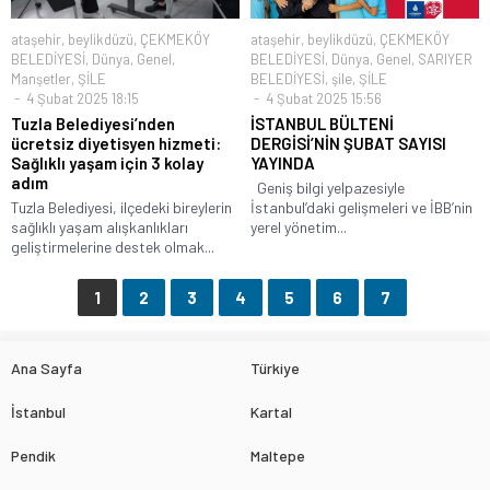
ataşehir
,
beylikdüzü
,
ÇEKMEKÖY
ataşehir
,
beylikdüzü
,
ÇEKMEKÖY
BELEDİYESİ
,
Dünya
,
Genel
,
BELEDİYESİ
,
Dünya
,
Genel
,
SARIYER
Manşetler
,
ŞİLE
BELEDİYESİ
,
şile
,
ŞİLE
4 Şubat 2025 18:15
4 Şubat 2025 15:56
Tuzla Belediyesi’nden
İSTANBUL BÜLTENİ
ücretsiz diyetisyen hizmeti:
DERGİSİ’NİN ŞUBAT SAYISI
Sağlıklı yaşam için 3 kolay
YAYINDA
adım
Geniş bilgi yelpazesiyle
Tuzla Belediyesi, ilçedeki bireylerin
İstanbul’daki gelişmeleri ve İBB’nin
sağlıklı yaşam alışkanlıkları
yerel yönetim...
geliştirmelerine destek olmak...
1
2
3
4
5
6
7
Ana Sayfa
Türkiye
İstanbul
Kartal
Pendik
Maltepe