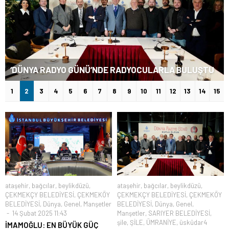
‘DÜNYA RADYO GÜNÜ’NDE RADYOCULARLA BULUŞTU
1
2
3
4
5
6
7
8
9
10
11
12
13
14
15
ataşehir
,
bağcılar
,
beylikdüzü
,
ataşehir
,
bağcılar
,
beylikdüzü
,
ÇEKMEKÇY BELEDİYESİ
,
ÇEKMEKÖY
ÇEKMEKÇY BELEDİYESİ
,
ÇEKMEKÖY
BELEDİYESİ
,
Dünya
,
Genel
,
Manşetler
BELEDİYESİ
,
Dünya
,
Genel
,
14 Şubat 2025 11:43
Manşetler
,
SARIYER BELEDİYESİ
,
şile
,
ŞİLE
,
ÜMRANİYE
,
üsküdar4
İMAMOĞLU: EN BÜYÜK GÜÇ