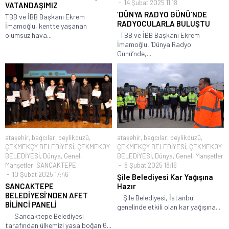
14 Şubat 2025 11:18
VATANDAŞIMIZ
‘DÜNYA RADYO GÜNÜ’NDE
TBB ve İBB Başkanı Ekrem
RADYOCULARLA BULUŞTU
İmamoğlu, kentte yaşanan
olumsuz hava...
TBB ve İBB Başkanı Ekrem
İmamoğlu, ‘Dünya Radyo
Günü’nde,...
ataşehir
,
bağcılar
,
beylikdüzü
,
ataşehir
,
bağcılar
,
beylikdüzü
,
ÇEKMEKÇY BELEDİYESİ
,
ÇEKMEKÖY
ÇEKMEKÇY BELEDİYESİ
,
ÇEKMEKÖY
BELEDİYESİ
,
Dünya
,
Genel
,
BELEDİYESİ
,
Dünya
,
Genel
,
Manşetler
Manşetler
,
SANCAKTEPE
8 Şubat 2025 18:16
10 Şubat 2025 17:46
Şile Belediyesi Kar Yağışına
SANCAKTEPE
Hazır
BELEDİYESİ’NDEN AFET
Şile Belediyesi, İstanbul
BİLİNCİ PANELİ
genelinde etkili olan kar yağışına...
Sancaktepe Belediyesi
tarafından ülkemizi yasa boğan 6...