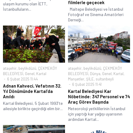
filmlerle geçecek
ulaşım kurumu olan İETT,
İstanbulluların...
Maltepe Belediyesi ve İstanbul
Fotoğraf ve Sinema Amatörleri
Derneği...
ataşehir
,
beylikdüzü
,
ÇEKMEKÖY
ataşehir
,
beylikdüzü
,
ÇEKMEKÖY
BELEDİYESİ
,
Genel
,
Kartal
BELEDİYESİ
,
Dünya
,
Genel
,
Kartal
,
6 Şubat 2025 11:44
Manşetler
,
ŞİLE
,
sultanbeyli
6 Şubat 2025 11:41
Adnan Kahveci, Vefatının 32.
Yıl Dönümünde Kartal’da
Kartal Belediyesi Kar
Anıldı
Nöbetinde: 347 Personel ve 74
Araç Görev Başında
Kartal Belediyesi, 5 Şubat 1993’te
ailesiyle birlikte geçirdiği elim bir...
Meteoroloji yetkililerinin İstanbul
için yaptığı kar yağışı uyarısının
ardından Kartal...