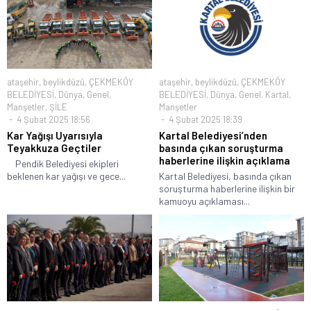
ataşehir
,
beylikdüzü
,
ÇEKMEKÖY
ataşehir
,
beylikdüzü
,
ÇEKMEKÖY
BELEDİYESİ
,
Dünya
,
Genel
,
BELEDİYESİ
,
Dünya
,
Genel
,
Kartal
,
Manşetler
,
ŞİLE
Manşetler
4 Şubat 2025 18:56
4 Şubat 2025 18:39
Kar Yağışı Uyarısıyla
Kartal Belediyesi’nden
Teyakkuza Geçtiler
basında çıkan soruşturma
haberlerine ilişkin açıklama
Pendik Belediyesi ekipleri
beklenen kar yağışı ve gece...
Kartal Belediyesi, basında çıkan
soruşturma haberlerine ilişkin bir
kamuoyu açıklaması...