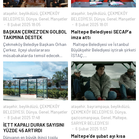
ataşehir
,
beylikdüzü
,
ÇEKMEKÖY
ataşehir
,
beylikdüzü
,
ÇEKMEKÖY
BELEDİYESİ
,
Dünya
,
Genel
,
Manşetler
BELEDİYESİ
,
Dünya
,
Genel
,
Manşetler
8 Şubat 2025 18:05
8 Şubat 2025 18:01
BAŞKAN ÇERKEZ’DEN GOLBOL
Maltepe Belediyesi SECAP’a
TAKIMINA DESTEK
imza attı
Çekmeköy Belediye Başkanı Orhan
Maltepe Belediyesi ve İstanbul
Çerkez, ilçeyi uluslararası
Büyükşehir Belediyesi iştirak şirketi
müsabakalarda temsil edecek...
İSTAÇ,...
ataşehir
,
beylikdüzü
,
ÇEKMEKÖY
ataşehir
,
bayrampaşa
,
beylikdüzü
,
BELEDİYESİ
,
Dünya
,
Genel
,
Manşetler
ÇEKMEKÖY BELEDİYESİ
,
Dünya
,
8 Şubat 2025 17:48
gaziosmanpaşa
,
Genel
,
Maltepe
,
SARIYER BELEDİYESİ
İETT KAPALI DURAK SAYISINI
6 Şubat 2025 11:57
YÜZDE 45 ARTIRDI
Maltepe’de şubat ayı kısa
Dünyanın en büyük ikinci toplu